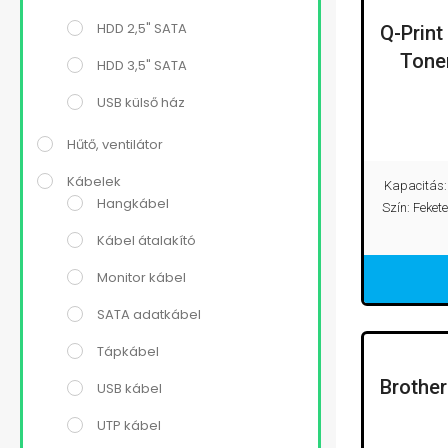
HDD 2,5" SATA
Q-Prin
Tone
HDD 3,5" SATA
USB külső ház
Hűtő, ventilátor
Kábelek
Kapacitás: 
Hangkábel
Szín: Feket
Kábel átalakító
Monitor kábel
SATA adatkábel
Tápkábel
Brother
USB kábel
UTP kábel