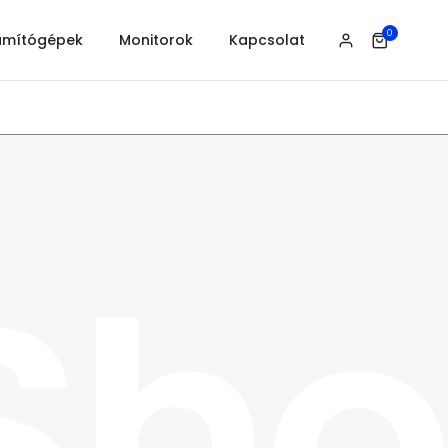
0
ámítógépek
Monitorok
Kapcsolat
Sh