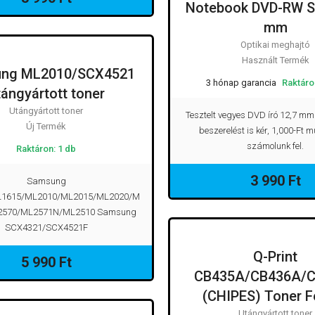
Notebook DVD-RW S
OPTIKAI M
mm
Optikai meghajtó
Használt Termék
ng ML2010/SCX4521
UTÁNGYÁRTOTT TONER
3 hónap garancia
Raktáro
tángyártott toner
Utángyártott toner
Tesztelt vegyes DVD író 12,7 m
Új Termék
beszerelést is kér, 1,000-Ft 
számolunk fel.
Raktáron: 1 db
3 990 Ft
Samsung
1615/ML2010/ML2015/ML2020/M
2570/ML2571N/ML2510 Samsung
SCX4321/SCX4521F
Q-Print
UTÁNGYÁRTOT
5 990 Ft
CB435A/CB436A/
(CHIPES) Toner F
Utángyártott toner