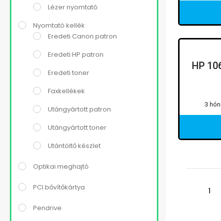
Lézer nyomtató
Nyomtató kellék
Eredeti Canon patron
Eredeti HP patron
HP 106
Eredeti toner
Faxkellékek
3 hón
Utángyártott patron
Utángyártott toner
Utántöltő készlet
Optikai meghajtó
PCI bővítőkártya
1
Pendrive