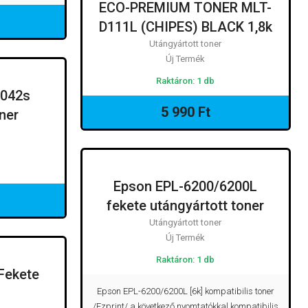
ECO-PREMIUM TONER MLT-
UTÁNGYÁRTOTT TONER
D111L (CHIPES) BLACK 1,8k
Utángyártott toner
Új Termék
Raktáron: 1 db
042s
T TONER
5 990 Ft
ner
Epson EPL-6200/6200L
UTÁNGYÁRTOTT TONER
fekete utángyártott toner
Utángyártott toner
Új Termék
Raktáron: 1 db
Fekete
TI TONER
Epson EPL-6200/6200L [6k] kompatibilis toner
/Ezprint/ a következő nyomtatókkal kompatibilis