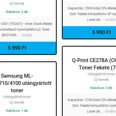
Új Termék
Kapacitás: 2500 oldal (5% lefede
Raktáron: 2 db
Szín: Fekete Kompatibilis HP n
LaserJet...
...tovább
-2421 (TN2421) - toner, black (fekete
 a következő nyomtatókhoz jó: Toner
5 990 Ft
BROTHER...
...tovább
5 990 Ft
Q-Print CE278A (C
UTÁNGYÁRTOT
Toner Fekete (
Utángyártott toner
Samsung ML-
UTÁNGYÁRTOTT TONER
Új Termék
710/4100 utángyártott
Raktáron: 2 db
toner
Utángyártott toner
Kapacitás: 2100 oldal (5% lefede
Új Termék
Szín: Fekete Kompatibilis nyo
Raktáron: 1 db
LaserJet...
...tovább