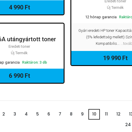
Eredeti toner
4 990 Ft
Új Termék
12 hónap garancia
Raktáro
Gyári eredeti HP toner Kapacitá
(5% lefedettség mellett) Szí
A utángyártott toner
EREDETI TONER
Kompatibilis...
...tová
Eredeti toner
Új Termék
19 990 Ft
ap garancia
Raktáron: 3 db
6 990 Ft
2
3
4
5
6
7
8
9
10
11
12
1
24