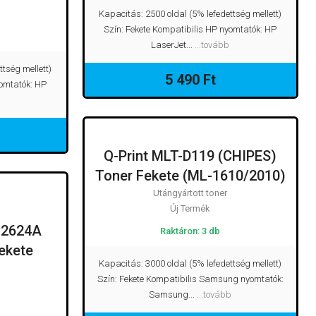
Kapacitás: 2500 oldal (5% lefedettség mellett)
Szín: Fekete Kompatibilis HP nyomtatók: HP
LaserJet...
...tovább
ttség mellett)
5 490 Ft
yomtatók: HP
Q-Print MLT-D119 (CHIPES)
UTÁNGYÁRTOTT TONER
Toner Fekete (ML-1610/2010)
Utángyártott toner
T TONER
Új Termék
Q2624A
Raktáron: 3 db
ekete
Kapacitás: 3000 oldal (5% lefedettség mellett)
Szín: Fekete Kompatibilis Samsung nyomtatók:
Samsung...
...tovább