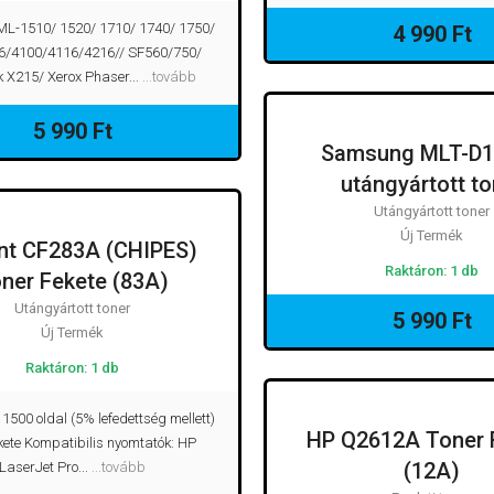
L-1510/ 1520/ 1710/ 1740/ 1750/
4 990 Ft
6/4100/4116/4216// SF560/750/
 X215/ Xerox Phaser...
...tovább
5 990 Ft
Samsung MLT-D1
UTÁNGYÁRTOT
utángyártott to
Utángyártott toner
Új Termék
int CF283A (CHIPES)
UTÁNGYÁRTOTT TONER
Raktáron: 1 db
ner Fekete (83A)
Utángyártott toner
5 990 Ft
Új Termék
Raktáron: 1 db
1500 oldal (5% lefedettség mellett)
HP Q2612A Toner 
EREDE
kete Kompatibilis nyomtatók: HP
(12A)
LaserJet Pro...
...tovább