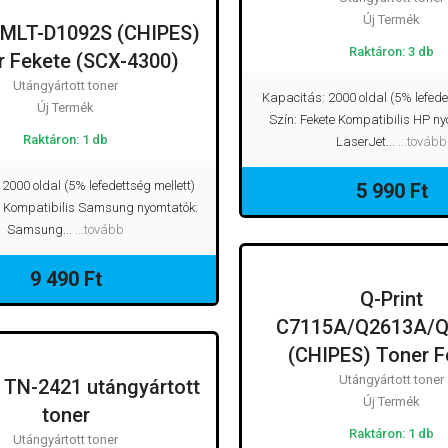
Új Termék
t MLT-D1092S (CHIPES)
UTÁNGYÁRTOTT TONER
Raktáron: 3 db
r Fekete (SCX-4300)
Utángyártott toner
Kapacitás: 2000 oldal (5% lefede
Új Termék
Szín: Fekete Kompatibilis HP n
Raktáron: 1 db
LaserJet...
...tovább
2000 oldal (5% lefedettség mellett)
5 990 Ft
e Kompatibilis Samsung nyomtatók:
Samsung...
...tovább
9 490 Ft
Q-Print
UTÁNGYÁRTOT
C7115A/Q2613A/
(CHIPES) Toner F
Utángyártott toner
 TN-2421 utángyártott
UTÁNGYÁRTOTT TONER
Új Termék
toner
Raktáron: 1 db
Utángyártott toner