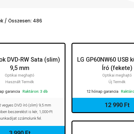
k / Összesen: 486
ok DVD-RW Sata (slim)
LG GP60NW60 USB k
OPTIKAI MEGHAJTÓ
OPTIKAI M
9,5 mm
Író (fekete)
Optikai meghajtó
Optikai meghajtó
Használt Termék
Új Termék
ap garancia
Raktáron: 3 db
12 hónap garancia
Raktáro
12 990 Ft
lt vegyes DVD író (slim) 9,5 mm
ben beszerelést is kér, 1,000-Ft
unkadíjat számolunk fel.
3 990 Ft