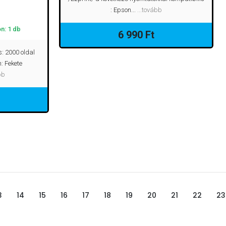
: Epson...
...tovább
n: 1 db
6 990 Ft
s: 2000 oldal
n: Fekete
bb
3
14
15
16
17
18
19
20
21
22
23