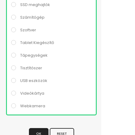
SSD meghajtók
Számítógép
Szoftver
Tablet Kiegészítő
Tápegységek
Tisztítószer
USB eszközök
Videókártya
Webkamera
OK
RESET