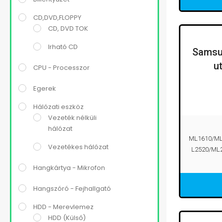
CD,DVD,FLOPPY
CD, DVD TOK
Irható CD
Samsu
u
CPU - Processzor
Egerek
Hálózati eszköz
Vezeték nélküli
hálózat
ML1610/ML
Vezetékes hálózat
L2520/ML
Hangkártya - Mikrofon
Hangszóró - Fejhallgató
HDD - Merevlemez
HDD (Külső)