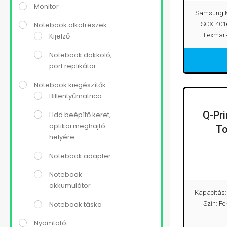
Monitor
Samsung M
Notebook alkatrészek
SCX-401
Kijelző
Lexmark
Notebook dokkoló,
port replikátor
Notebook kiegészítők
Billentyűmatrica
Q-Pr
Hdd beépítő keret,
optikai meghajtó
To
helyére
Notebook adapter
Notebook
akkumulátor
Kapacitás: 
Notebook táska
Szín: Fe
Nyomtató