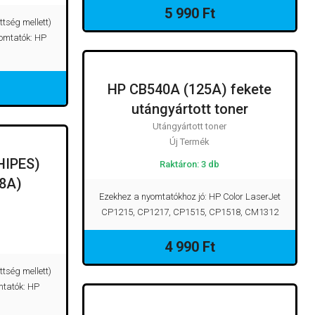
5 990 Ft
ttség mellett)
yomtatók: HP
HP CB540A (125A) fekete
UTÁNGYÁRTOTT TONER
utángyártott toner
Utángyártott toner
Új Termék
HIPES)
T TONER
Raktáron: 3 db
78A)
Ezekhez a nyomtatókhoz jó: HP Color LaserJet
CP1215, CP1217, CP1515, CP1518, CM1312
4 990 Ft
ttség mellett)
mtatók: HP