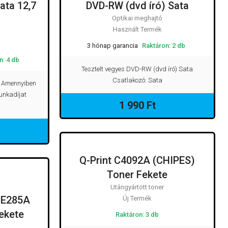
ata 12,7
DVD-RW (dvd író) Sata
EGHAJTÓ
OPTIKAI MEGHAJTÓ
Optikai meghajtó
Használt Termék
3 hónap garancia
Raktáron: 2 db
n: 4 db
Tesztelt vegyes DVD-RW (dvd író) Sata
Csatlakozó: Sata
m Amennyiben
munkadíjat
1 990 Ft
Q-Print C4092A (CHIPES)
UTÁNGYÁRTOTT TONER
Toner Fekete
T TONER
Utángyártott toner
CE285A
Új Termék
ekete
Raktáron: 3 db