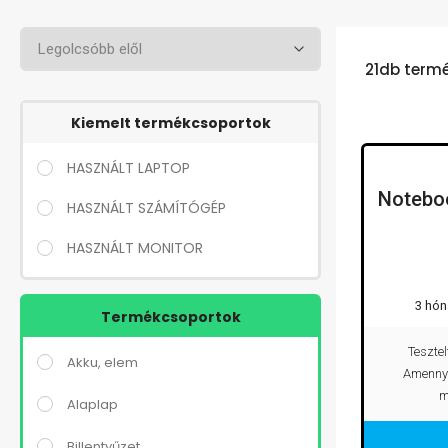
21db termé
Kiemelt termékcsoportok
HASZNÁLT LAPTOP
Notebo
HASZNÁLT SZÁMÍTÓGÉP
HASZNÁLT MONITOR
3 hón
Termékcsoportok
Teszte
Akku, elem
Amennyi
m
Alaplap
Billentyűzet