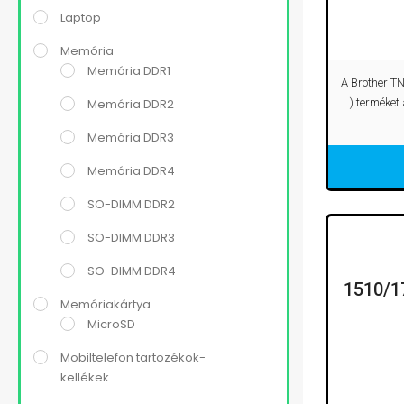
Laptop
Memória
Memória DDR1
A Brother TN
Memória DDR2
) terméket
Memória DDR3
Memória DDR4
SO-DIMM DDR2
SO-DIMM DDR3
SO-DIMM DDR4
1510/1
Memóriakártya
MicroSD
Mobiltelefon tartozékok-
kellékek