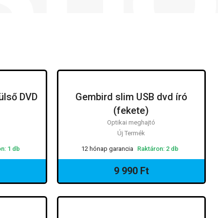
ülső DVD
Gembird slim USB dvd író
EGHAJTÓ
OPTIKAI MEGHAJTÓ
(fekete)
Optikai meghajtó
Új Termék
n: 1 db
12 hónap garancia
Raktáron: 2 db
9 990 Ft