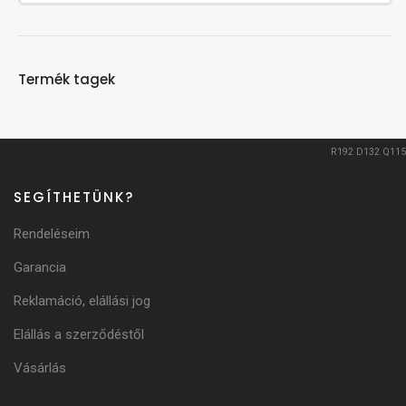
Termék tagek
R192
D132
Q115
SEGÍTHETÜNK?
Rendeléseim
Garancia
Reklamáció, elállási jog
Elállás a szerződéstől
Vásárlás