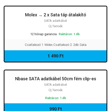
Molex → 2 x Sata táp átalakító
SATA adatkábel
Új Termék
12 hónap garancia
Raktáron: 1 db
Csatlakozó 1: Molex Csatlakozó 2: 2db Sata
1 490 Ft
Nbase SATA adatkábel 50cm fém clip-es
SATA adatkábel
Új Termék
Raktáron: 1 db
990 Ft