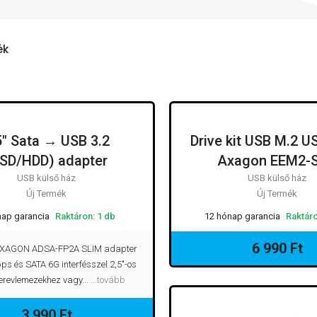
ék
5" Sata → USB 3.2
Drive kit USB M.2 U
SSD/HDD) adapter
Axagon EEM2-
USB külső ház
USB külső ház
Új Termék
Új Termék
nap garancia
Raktáron: 1 db
12 hónap garancia
Raktáro
6 990 Ft
XAGON ADSA-FP2A SLIM adapter
s és SATA 6G interfésszel 2,5"-os
revlemezekhez vagy...
...tovább
3 990 Ft