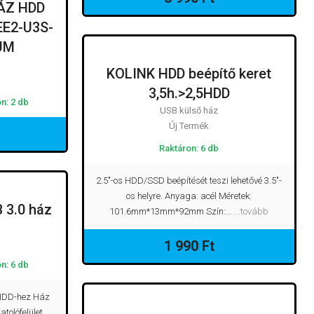
ÁZ HDD
(EE2-U3S-
UM
KOLINK HDD beépítő keret
3,5h.>2,5HDD
n: 2 db
USB külső ház
Új Termék
Raktáron: 6 db
2.5"-os HDD/SSD beépítését teszi lehetővé 3.5"-
os helyre. Anyaga: acél Méretek:
 3.0 ház
101.6mm*13mm*92mm Szín:...
...tovább
1 990 Ft
n: 6 db
 HDD-hez Ház
tolófelület