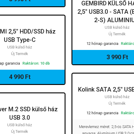
GEMBIRD KÜLSŐ H
2,5" USB3.0 - SATA 
2-S) ALUMINI
USB külső ház
MI 2,5" HDD/SSD ház
Új Termék
USB Type-C
12 hónap garancia
Raktáro
USB külső ház
Új Termék
3 990 Ft
ap garancia
Raktáron: 10 db
4 990 Ft
Kolink SATA 2,5" USB
USB külső ház
Új Termék
er M.2 SSD külső ház
12 hónap garancia
Raktáro
USB 3.0
USB külső ház
Merevlemez méret: 2,5-ös SATA
Új Termék
anyaga: Alumínium USB 3.0 csa