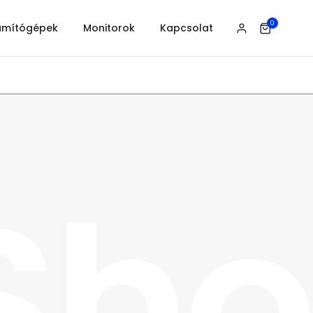
0
ámítógépek
Monitorok
Kapcsolat
Sh