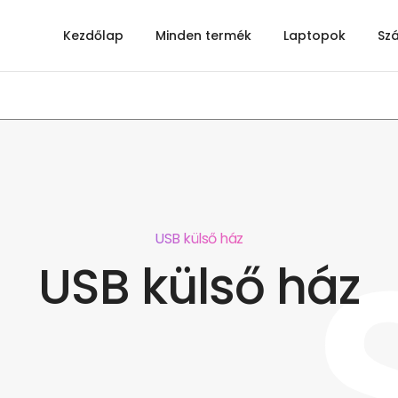
Kezdőlap
Minden termék
Laptopok
Sz
USB külső ház
USB külső ház