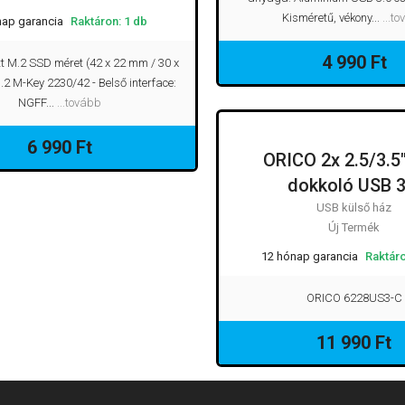
Kisméretű, vékony...
...t
nap garancia
Raktáron: 1 db
4 990 Ft
t M.2 SSD méret (42 x 22 mm / 30 x
.2 M-Key 2230/42 - Belső interface:
NGFF...
...tovább
6 990 Ft
ORICO 2x 2.5/3.5
dokkoló USB 3
USB külső ház
Új Termék
12 hónap garancia
Raktáro
ORICO 6228US3-C
11 990 Ft