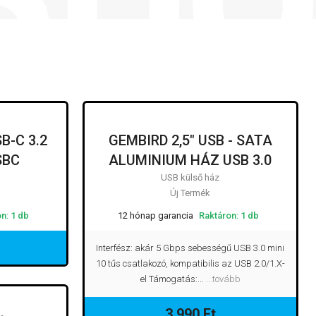
SB-C 3.2
GEMBIRD 2,5" USB - SATA
SBC
ALUMINIUM HÁZ USB 3.0
USB külső ház
Új Termék
n: 1 db
12 hónap garancia
Raktáron: 1 db
Interfész: akár 5 Gbps sebességű USB 3.0 mini
10 tűs csatlakozó, kompatibilis az USB 2.0/1.X-
el Támogatás:...
...tovább
3 990 Ft