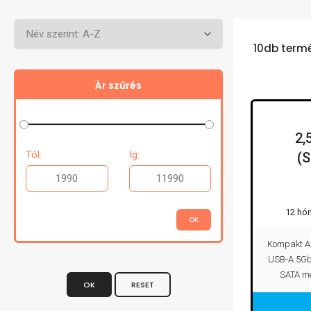
10db term
Ár szűrés
2,
Tól:
Ig:
(
12 hó
Kompakt A
USB-A 5Gbp
SATA me
OK
RESET