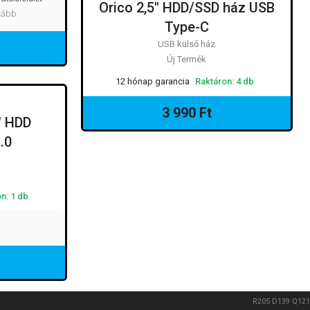
Orico 2,5" HDD/SSD ház USB
ovább
Type-C
USB külső ház
Új Termék
12 hónap garancia
Raktáron: 4 db
3 990 Ft
" HDD
.0
n: 1 db
R205
D139
Q121