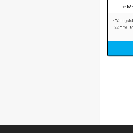
12 hó
- Támogatot
22 mm) - M