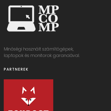
Minőségi használt számítógépek,
laptopok és monitorok garanciával.
PARTNEREK