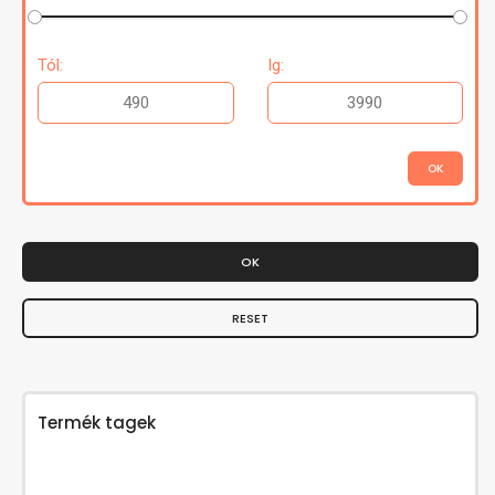
Tól:
Ig:
OK
RESET
Termék tagek