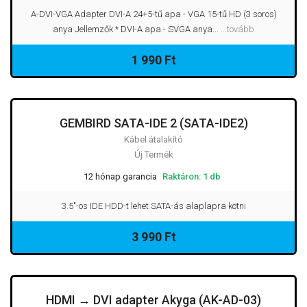
A-DVI-VGA Adapter DVI-A 24+5-tű apa - VGA 15-tű HD (3 soros)
anya Jellemzők * DVI-A apa - SVGA anya...
...tovább
1 990 Ft
GEMBIRD SATA-IDE 2 (SATA-IDE2)
Kábel átalakító
Új Termék
12 hónap garancia
Raktáron: 1 db
3.5"-os IDE HDD-t lehet SATA-ás alaplapra kötni
3 990 Ft
HDMI → DVI adapter Akyga (AK-AD-03)