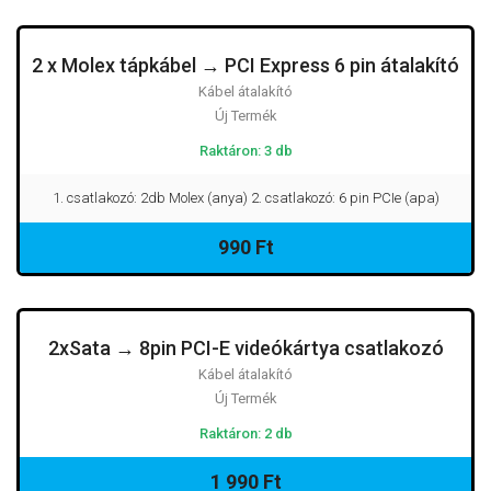
2 x Molex tápkábel → PCI Express 6 pin átalakító
Kábel átalakító
Új Termék
Raktáron: 3 db
1. csatlakozó: 2db Molex (anya) 2. csatlakozó: 6 pin PCIe (apa)
990 Ft
2xSata → 8pin PCI-E videókártya csatlakozó
Kábel átalakító
Új Termék
Raktáron: 2 db
1 990 Ft