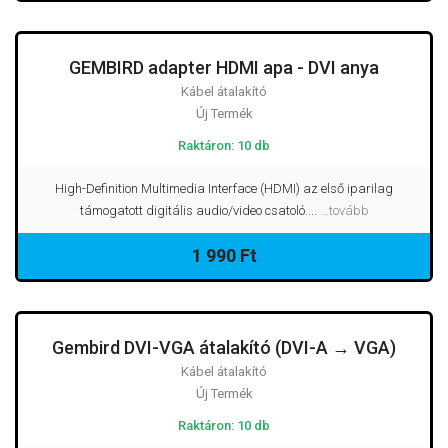
GEMBIRD adapter HDMI apa - DVI anya
Kábel átalakító
Új Termék
Raktáron: 10 db
High-Definition Multimedia Interface (HDMI) az első iparilag
támogatott digitális audio/video csatoló....
...tovább
1 990 Ft
Gembird DVI-VGA átalakító (DVI-A → VGA)
Kábel átalakító
Új Termék
Raktáron: 10 db