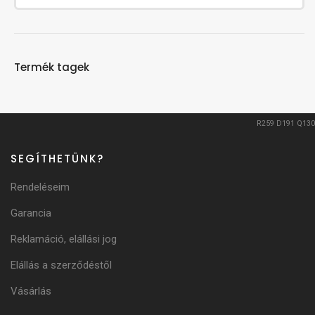
Termék tagek
R259
D191
Q130
SEGÍTHETÜNK?
Rendeléseim
Garancia
Reklamáció, elállási jog
Elállás a szerződéstől
Vásárlás