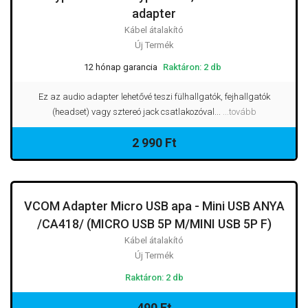
adapter
Kábel átalakító
Új Termék
12 hónap garancia
Raktáron: 2 db
Ez az audio adapter lehetővé teszi fülhallgatók, fejhallgatók
(headset) vagy sztereó jack csatlakozóval...
...tovább
2 990 Ft
VCOM Adapter Micro USB apa - Mini USB ANYA
/CA418/ (MICRO USB 5P M/MINI USB 5P F)
Kábel átalakító
Új Termék
Raktáron: 2 db
490 Ft