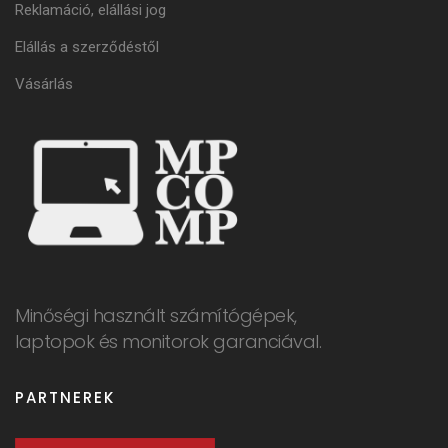
Reklamáció, elállási jog
Elállás a szerződéstől
Vásárlás
Minőségi használt számítógépek,
laptopok és monitorok garanciával.
PARTNEREK