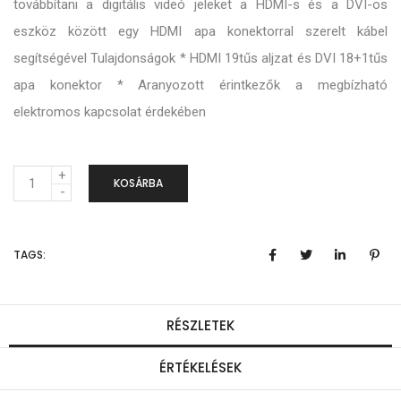
továbbítani a digitális videó jeleket a HDMI-s és a DVI-os
eszköz között egy HDMI apa konektorral szerelt kábel
segítségével Tulajdonságok * HDMI 19tűs aljzat és DVI 18+1tűs
apa konektor * Aranyozott érintkezők a megbízható
elektromos kapcsolat érdekében
M
KOSÁRBA
e
n
TAGS:
n
y
i
RÉSZLETEK
s
ÉRTÉKELÉSEK
é
g