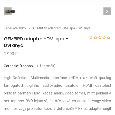
Kábel átalakító
GEMBIRD adapter HDMI apa - DVI anya
GEMBIRD adapter HDMI apa -
DVI anya
1 990 Ft
Garancia: 0 hónap.
(Új termék)
High-Definition Multimedia Interface (HDMI) az első iparilag
támogatott digitális audio/video csatoló. HDMI csatolást
biztosít bármely HDMI képes audio/video forrás, mint például a
set-top box, DVD lejátszó, és A/V vevő és audio és/vagy video
monitor vagy projector között. Jellemzők * Ez az adapter segít