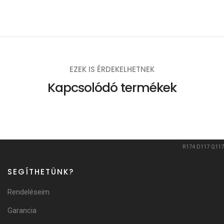
EZEK IS ÉRDEKELHETNEK
Kapcsolódó termékek
R174
D117
Q117
SEGÍTHETÜNK?
Rendeléseim
Garancia