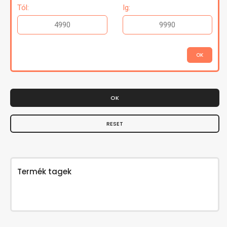
Tól:
Ig:
OK
RESET
Termék tagek