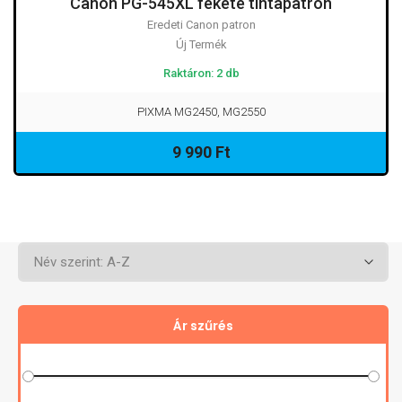
Canon PG-545XL fekete tintapatron
Eredeti Canon patron
Új Termék
Raktáron: 2 db
PIXMA MG2450, MG2550
9 990 Ft
Ár szűrés