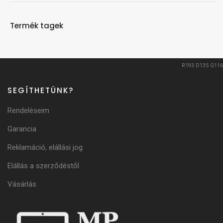
Termék tagek
R193
D135
Q116
SEGÍTHETÜNK?
Rendeléseim
Garancia
Reklamáció, elállási jog
Elállás a szerződéstől
Vásárlás