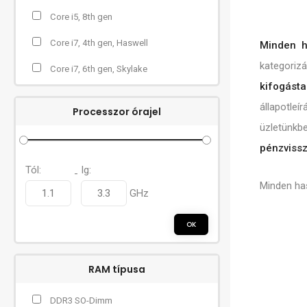
Core i5, 8th gen
Core i7, 4th gen, Haswell
Minden h
kategorizá
Core i7, 6th gen, Skylake
kifogást
állapotle
Processzor órajel
üzletünkb
pénzvissz
Tól:
Ig:
-
Minden ha
GHz
OK
RAM típusa
DDR3 SO-Dimm