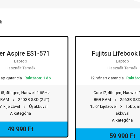
k
er Aspire ES1-571
Fujitsu Lifebook
Laptop
Laptop
Használt Termék
Használt Termék
nap garancia
Raktáron: 1 db
12 hónap garancia
Raktáro
 i5, 4th gen, Haswell 1.6GHz
Core i7, 4th gen, Haswell
 RAM
240GB SSD (2.5")
8GB RAM
256GB SSD 
6" kijelzővel
Új akkuval
15.6" kijelzővel
Több, mi
A kategória
akkuval
A kategória
49 990 Ft
59 990 Ft