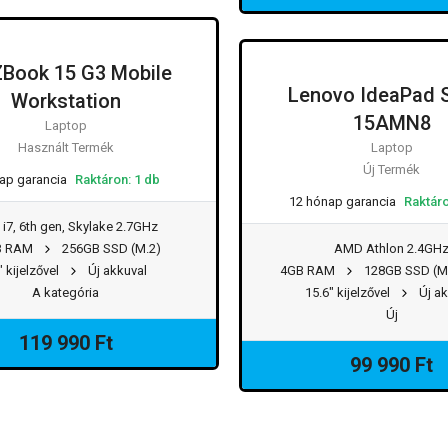
ZBook 15 G3 Mobile
Lenovo IdeaPad S
Workstation
15AMN8
Laptop
Használt Termék
Laptop
Új Termék
ap garancia
Raktáron: 1 db
12 hónap garancia
Raktáro
 i7, 6th gen, Skylake 2.7GHz
B RAM
256GB SSD (M.2)
AMD Athlon 2.4GH
" kijelzővel
Új akkuval
4GB RAM
128GB SSD (M
A kategória
15.6" kijelzővel
Új ak
Új
119 990 Ft
99 990 Ft