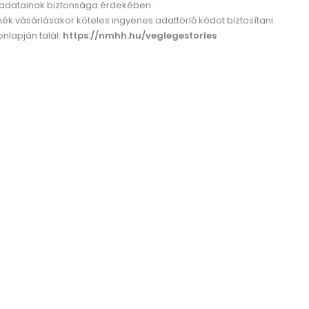
ot adatainak biztonsága érdekében.
vásárlásakor köteles ingyenes adattörlő kódot biztosítani.
nlapján talál:
https://nmhh.hu/veglegestorles