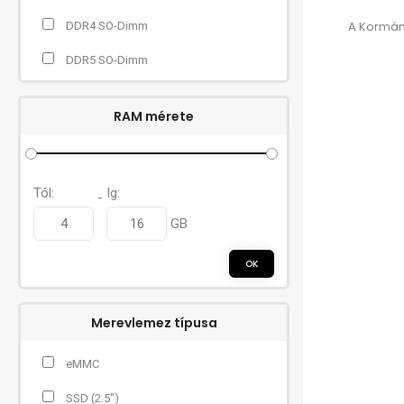
A Kormány
DDR4 SO-Dimm
DDR5 SO-Dimm
RAM mérete
Tól:
Ig:
-
GB
OK
Merevlemez típusa
eMMC
SSD (2.5")