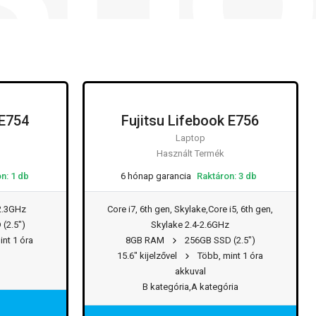
 E754
Fujitsu Lifebook E756
Laptop
Használt Termék
n: 1 db
6 hónap garancia
Raktáron: 3 db
 2.3GHz
Core i7, 6th gen, Skylake,Core i5, 6th gen,
(2.5")
Skylake 2.4-2.6GHz
nt 1 óra
8GB RAM
256GB SSD (2.5")
15.6" kijelzővel
Több, mint 1 óra
akkuval
B kategória,A kategória