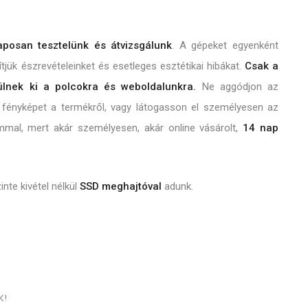
aposan tesztelünk és átvizsgálunk
.
A gépeket egyenként
jük észrevételeinket és esetleges esztétikai hibákat.
Csak a
ülnek ki a polcokra és weboldalunkra.
Ne aggódjon az
nk fényképet a termékről, vagy látogasson el személyesen az
mal, mert akár személyesen, akár online vásárolt,
14 nap
nte kivétel nélkül
SSD meghajtóval
adunk.
K!