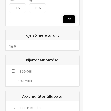
-
"
OK
Kijelző méretarány
16:9
Kijelző felbontása
1366*768
1920*1080
Akkumulátor állapota
Több, mint 1 óra