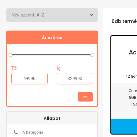
6db termé
Ár szűrés
Ac
Tól:
Ig:
12 hó
Core
8GB
15.
Állapot
A kategória