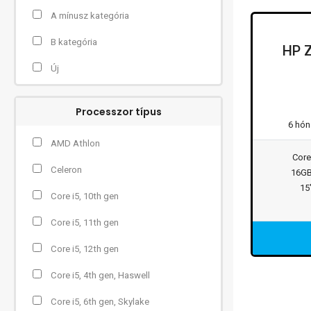
A mínusz kategória
B kategória
HP 
Új
Processzor típus
6 hón
AMD Athlon
Core
Celeron
16G
15
Core i5, 10th gen
Core i5, 11th gen
Core i5, 12th gen
Core i5, 4th gen, Haswell
Core i5, 6th gen, Skylake