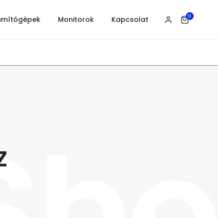
0
ámítógépek
Monitorok
Kapcsolat
Sh
z