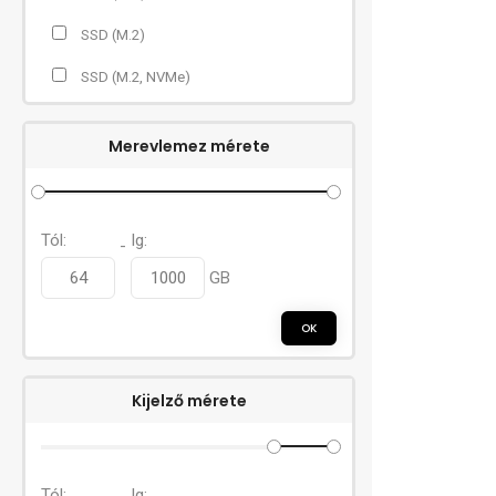
SSD (M.2)
SSD (M.2, NVMe)
Merevlemez mérete
Tól:
Ig:
-
GB
OK
Kijelző mérete
Tól:
Ig: