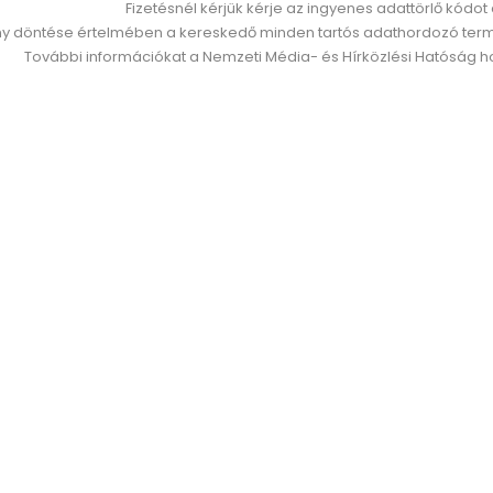
Fizetésnél kérjük kérje az ingyenes adattörlő kód
 döntése értelmében a kereskedő minden tartós adathordozó termék 
További információkat a Nemzeti Média- és Hírközlési Hatóság ho