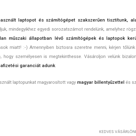
asznált laptopot és számítógépet szakszerűen tisztítunk, al
ljuk, mindegyikhez egyedi sorozatszámot rendelünk, amelyhez rögzít
alan műszaki állapotban lévő számítógépek és laptopok ker
írások miatt! :-) Amennyiben biztosra szeretne menni, kérjen tőlü
e, hogy személyesen is megtekinthesse. Vásároljon velünk bizalom
afizetési garanciát adunk
.
sznált laptopunkat magyarosított vagy
magyar billentyűzettel
és szi
KEDVES VÁSÁRLÓN