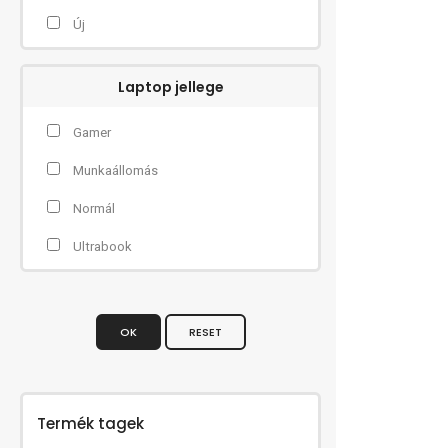
Új
Laptop jellege
Gamer
Munkaállomás
Normál
Ultrabook
OK
RESET
Termék tagek