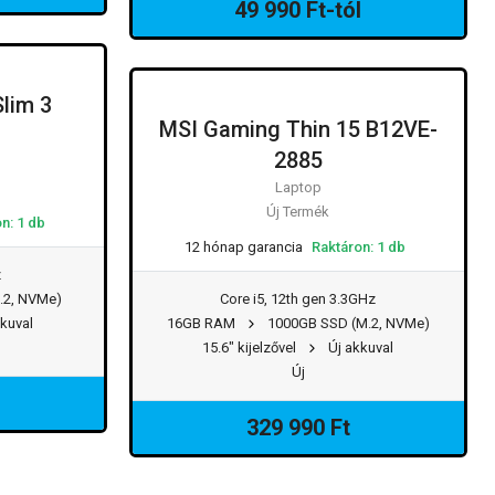
49 990 Ft-tól
lim 3
MSI Gaming Thin 15 B12VE-
2885
Laptop
Új Termék
n: 1 db
12 hónap garancia
Raktáron: 1 db
z
.2, NVMe)
Core i5, 12th gen 3.3GHz
kuval
16GB RAM
1000GB SSD (M.2, NVMe)
15.6" kijelzővel
Új akkuval
Új
329 990 Ft