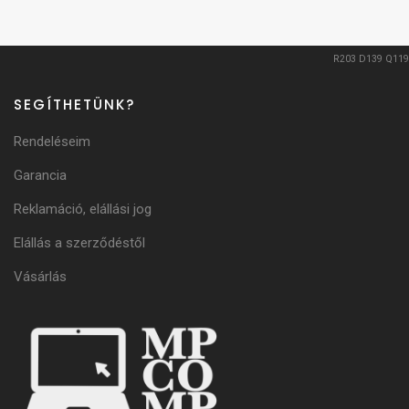
R203
D139
Q119
SEGÍTHETÜNK?
Rendeléseim
Garancia
Reklamáció, elállási jog
Elállás a szerződéstől
Vásárlás