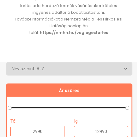
tartós adathordozó termék vásárlásakor köteles
ingyenes adattörlő kódot biztosítani.
További információkat a Nemzeti Média- és Hírközlési
Hatóság honlapján
talál:
https://nmhh.hu/veglegestorles
Ár szűrés
Tól:
Ig: