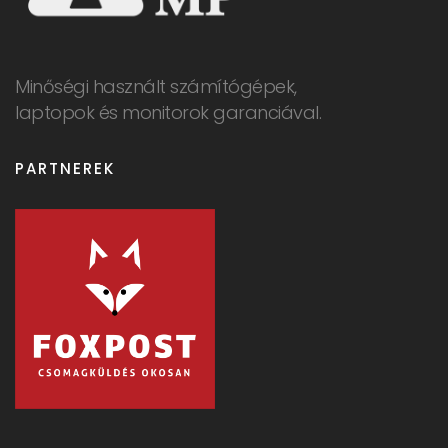
Minőségi használt számítógépek,
laptopok és monitorok garanciával.
PARTNEREK