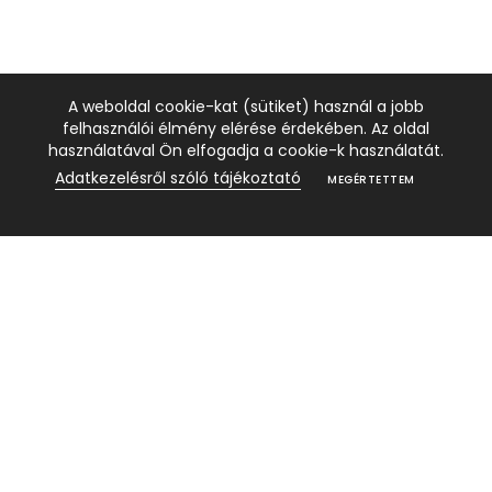
A weboldal cookie-kat (sütiket) használ a jobb
felhasználói élmény elérése érdekében. Az oldal
használatával Ön elfogadja a cookie-k használatát.
Adatkezelésről szóló tájékoztató
MEGÉRTETTEM
R178
D128
Q106
SEGÍTHETÜNK?
Rendeléseim
Garancia