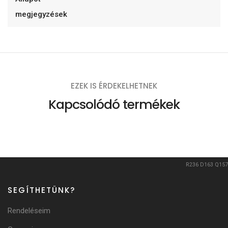
megjegyzések
EZEK IS ÉRDEKELHETNEK
Kapcsolódó termékek
R236
D163
Q157
SEGÍTHETÜNK?
Rendeléseim