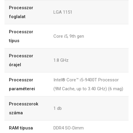
Processzor
LGA 1151
foglalat
Processzor
Core i5, 9th gen
típus
Processzor
1.8 GHz
órajel
Processzor
Intel® Core™ i5-9400T Processor
paraméterei
(9M Cache, up to 3.40 GHz) (6 mag)
Processzorok
1 db
száma
RAM típusa
DDR4 SO-Dimm