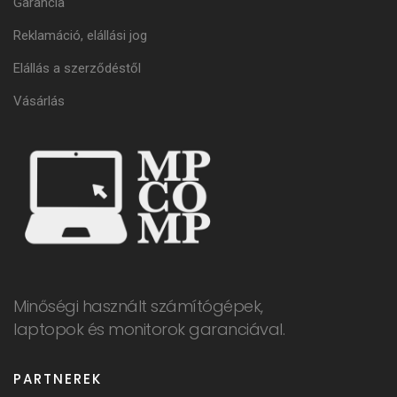
Garancia
Reklamáció, elállási jog
Elállás a szerződéstől
Vásárlás
Minőségi használt számítógépek,
laptopok és monitorok garanciával.
PARTNEREK