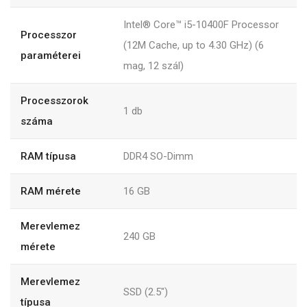
Intel® Core™ i5-10400F Processor
Processzor
(12M Cache, up to 4.30 GHz) (6
paraméterei
mag, 12 szál)
Processzorok
1 db
száma
RAM típusa
DDR4 SO-Dimm
RAM mérete
16 GB
Merevlemez
240 GB
mérete
Merevlemez
SSD (2.5")
típusa