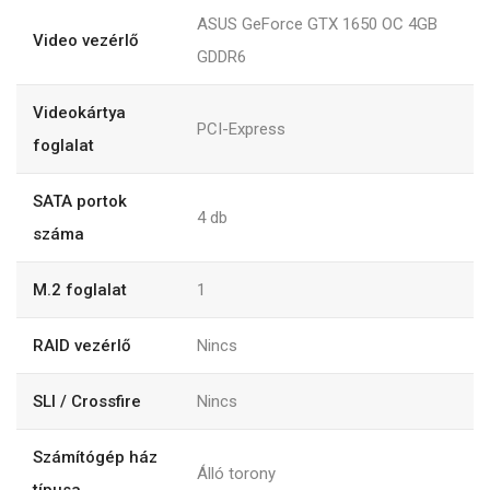
ASUS GeForce GTX 1650 OC 4GB
Video vezérlő
GDDR6
Videokártya
PCI-Express
foglalat
SATA portok
4 db
száma
M.2 foglalat
1
RAID vezérlő
Nincs
SLI / Crossfire
Nincs
Számítógép ház
Álló torony