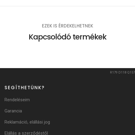
EZEK IS ÉRDEKELHETNEK
Kapcsolódó termékek
R179
D118
Q157
SEGÍTHETÜNK?
Rendeléseim
Garancia
Reklamáció, elállási jog
Elállás a szerződéstől