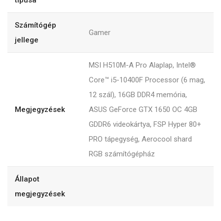
típusa
Számítógép
Gamer
jellege
MSI H510M-A Pro Alaplap, Intel®
Core™ i5-10400F Processor (6 mag,
12 szál), 16GB DDR4 memória,
Megjegyzések
ASUS GeForce GTX 1650 OC 4GB
GDDR6 videokártya, FSP Hyper 80+
PRO tápegység, Aerocool shard
RGB számítógépház
Állapot
megjegyzések