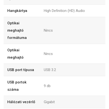
Hangkártya
High Definition (HD) Audio
Optikai
meghajtó
Nincs
formátuma
Optikai
Nincs
meghajtó
USB port típusa
USB 3.2
USB portok
9 db
száma
Hálózati vezérlő
Gigabit