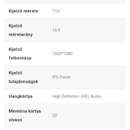
Kijelző mérete
15.6 "
Kijelző
16:9
méretarány
Kijelző
1920*1080
felbontása
Kijelző
IPS Panel
tulajdonságok
Hangkártya
High Definition (HD) Audio
Memória kártya
SD
olvasó