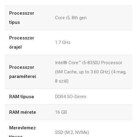
Processzor
Core i5, 8th gen
típus
Processzor
1.7 GHz
órajel
Intel® Core™ i5-8350U Processor
Processzor
(6M Cache, up to 3.60 GHz) (4 mag,
paraméterei
8 szál)
RAM típusa
DDR4 SO-Dimm
RAM mérete
16 GB
Merevlemez
SSD (M.2, NVMe)
típusa