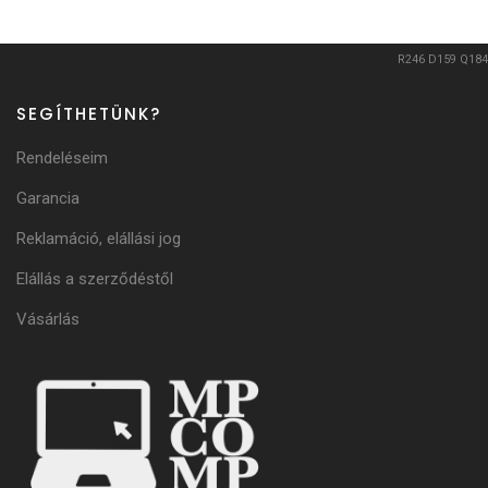
R246
D159
Q184
SEGÍTHETÜNK?
Rendeléseim
Garancia
Reklamáció, elállási jog
Elállás a szerződéstől
Vásárlás