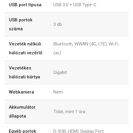
USB port típusa
USB 3.0 + USB Type-C
USB portok
3 db
száma
Vezeték nélküli
Bluetooth, WWAN (4G, LTE), Wi-Fi
hálózati vezérlő
(ac)
Vezetékes
Gigabit
hálózati kártya
Webkamera
Nem
Akkumulátor
Több, mint 1 óra
állapota
Egyéb portok
D-SUB, HDMI, Display Port