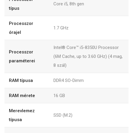
Core i5, 8th gen
típus
Processzor
1.7 GHz
órajel
Intel® Core™ i5-8350U Processor
Processzor
(6M Cache, up to 3.60 GHz) (4 mag,
paraméterei
8 szál)
RAM típusa
DDR4 SO-Dimm
RAM mérete
16 GB
Merevlemez
SSD (M.2)
típusa