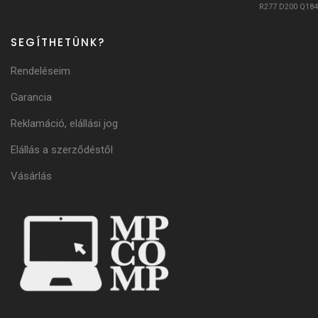
R277
D200
Q184
SEGÍTHETÜNK?
Rendeléseim
Garancia
Reklamáció, elállási jog
Elállás a szerződéstől
Vásárlás