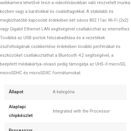
webkamera lehetővé teszi a videohívásokban való részvételt munka
közben vagy a barátokkal és családtagokkal. A stabilabb és
megbízhatóbb kapcsolat érdekében két sávos 802.11ac Wi-Fi (2x2)
vagy Gigabit Ethernet LAN segítségével csatlakozhat az internethez.
Továbbá az USB-portok felszabadítása és a vezetékek
zsúfoltságának csökkentése érdekében további perifériákat és
eszközöket csatlakoztathat a Bluetooth 4.2 segítségével, a
beépített médiakártya-olvasó pedig támogatja az UHS-II microSD,
microSDHC és microSDXC formátumokat.
Állapot
A kategória
Alaplapi
Integrated with the Processor
chipkészlet
Processzor