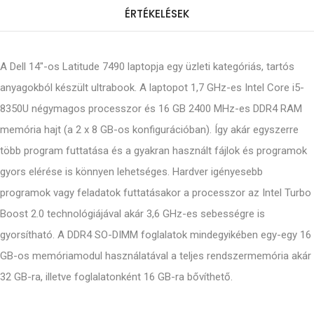
ÉRTÉKELÉSEK
A Dell 14"-os Latitude 7490 laptopja egy üzleti kategóriás, tartós
anyagokból készült ultrabook. A laptopot 1,7 GHz-es Intel Core i5-
8350U négymagos processzor és 16 GB 2400 MHz-es DDR4 RAM
memória hajt (a 2 x 8 GB-os konfigurációban). Így akár egyszerre
több program futtatása és a gyakran használt fájlok és programok
gyors elérése is könnyen lehetséges. Hardver igényesebb
programok vagy feladatok futtatásakor a processzor az Intel Turbo
Boost 2.0 technológiájával akár 3,6 GHz-es sebességre is
gyorsítható. A DDR4 SO-DIMM foglalatok mindegyikében egy-egy 16
GB-os memóriamodul használatával a teljes rendszermemória akár
32 GB-ra, illetve foglalatonként 16 GB-ra bővíthető.