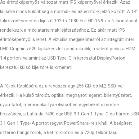
Az érintőképernyős változat matt IPS képernyővel érkezik! Azaz
külsőre nincs különbség a normál- és az érintő-kijelző között. A 14"
tükröződésmentes kijelző 1920 x 1080 Full HD 16:9-es felbontással
rendelkezik a médiatartalmak lejátszásához. Ez akár matt IPS
érintőképernyő is lehet. A vizuális megjelenítésről az integrált Intel
UHD Graphics 620 lapkakészlet gondoskodik, a videót pedig a HDMI
1.4 porton, valamint az USB Type-C-n keresztül DisplayPorton
keresztül külső kijelzőre is kimeneti.
A fájlok tárolására ez a rendszer egy 256 GB-os M.2 SSD-vel
érkezik. Ha külső tárolót, optikai meghajtót, egeret, billentyűzetet,
nyomtatót, memóriakártya-olvasót és egyebeket szeretne
hozzáadni, a Latitude 7490 egy USB 3.1 Gen 1 Type-C és három USB
3.1 Gen 1 Type-A portot (egyet PowerShare-rel) kínál. A beépített
sztereó hangszórók, a két mikrofon és a 720p felbontású