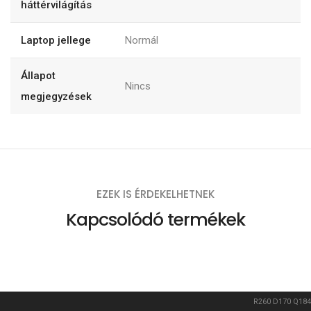
háttérvilágítás
Laptop jellege
Normál
Állapot
Nincs
megjegyzések
EZEK IS ÉRDEKELHETNEK
Kapcsolódó termékek
R260
D170
Q184