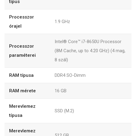
típus
Processzor
1.9 GHz
órajel
Intel® Core™ i7-8650U Processor
Processzor
(8M Cache, up to 4.20 GHz) (4 mag,
paraméterei
8 szál)
RAM típusa
DDR4 SO-Dimm
RAM mérete
16 GB
Merevlemez
SSD (M.2)
típusa
Merevlemez
512 GB