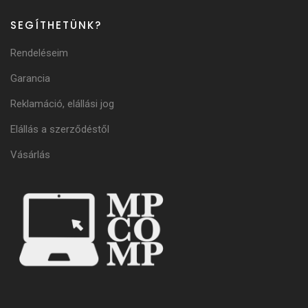
SEGÍTHETÜNK?
Rendeléseim
Garancia
Reklamáció, elállási jog
Elállás a szerződéstől
Vásárlás