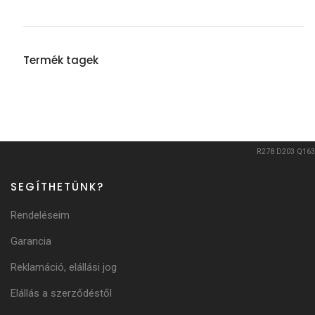
Termék tagek
R278
D203
Q163
SEGÍTHETÜNK?
Rendeléseim
Garancia
Reklamáció, elállási jog
Elállás a szerződéstől