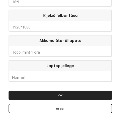
16:9
Kijelző felbontása
1920*1080
Akkumulátor állapota
Több, mint 1 óra
Laptop jellege
Normál
OK
RESET