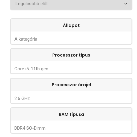
Állapot
A kategória
Processzor típus
Core i5, 11th gen
Processzor órajel
2.6 GHz
RAM típusa
DDR4 SO-Dimm