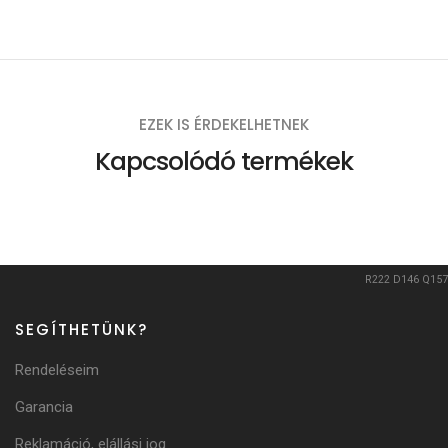
EZEK IS ÉRDEKELHETNEK
Kapcsolódó termékek
R222
D146
Q157
SEGÍTHETÜNK?
Rendeléseim
Garancia
Reklamáció, elállási jog