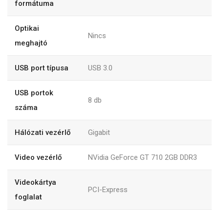
formátuma
Optikai
Nincs
meghajtó
USB port típusa
USB 3.0
USB portok
8 db
száma
Hálózati vezérlő
Gigabit
Video vezérlő
NVidia GeForce GT 710 2GB DDR3
Videokártya
PCI-Express
foglalat