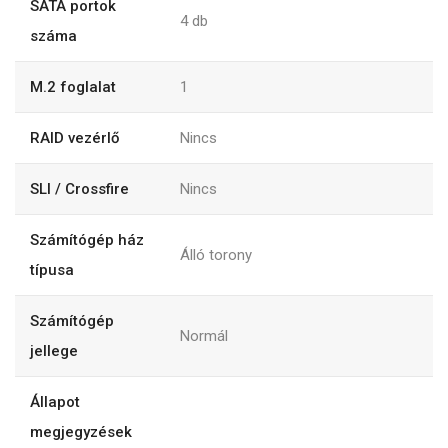
SATA portok
4 db
száma
M.2 foglalat
1
RAID vezérlő
Nincs
SLI / Crossfire
Nincs
Számítógép ház
Álló torony
típusa
Számítógép
Normál
jellege
Állapot
megjegyzések