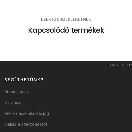
EZEK IS ÉRDEKELHETNEK
Kapcsolódó termékek
R170
D115
Q117
SEGÍTHETÜNK?
Rendeléseim
Garancia
Reklamáció, elállási jog
Elállás a szerződéstől