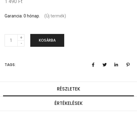
1 490 Ft
Garancia: 0 hónap.
(Új termék)
M
KOSÁRBA
e
n
TAGS:
n
y
i
RÉSZLETEK
s
ÉRTÉKELÉSEK
é
g