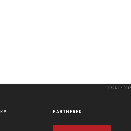
R180
D114
Q117
K?
PARTNEREK