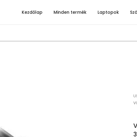
Kezdőlap
Minden termék
Laptopok
Sz
U
V
V
3