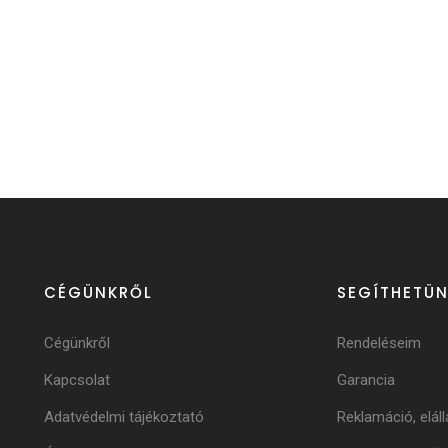
CÉGÜNKRŐL
SEGÍTHETÜN
Cégünkről
Rendeléseim
Kapcsolat
Garancia
Adatvédelmi tájékoztató
Reklamáció, eláll