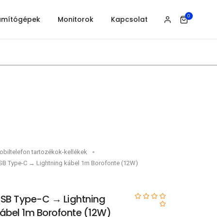
0
ámítógépek
Monitorok
Kapcsolat
biltelefon tartozékok-kellékek
SB Type-C → Lightning kábel 1m Borofonte (12W)
SB Type-C → Lightning
ábel 1m Borofonte (12W)