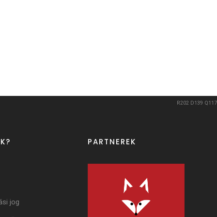
R202
D139
Q117
K?
PARTNEREK
ási jog