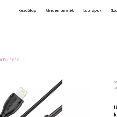
Kezdőlap
Minden termék
Laptopok
Sz
KELLÉKEK
Mo
U
U
k