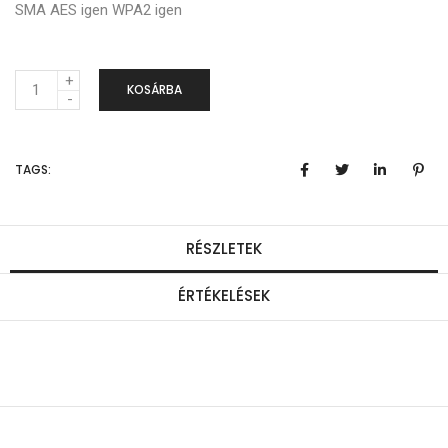
SMA AES igen WPA2 igen
M
KOSÁRBA
e
n
TAGS:
n
y
i
RÉSZLETEK
s
ÉRTÉKELÉSEK
é
g