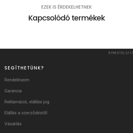
EZEK IS ÉRDEKELHETNEK
Kapcsolódó termékek
R198
D132
Q117
SEGÍTHETÜNK?
Rendeléseim
Garancia
Reklamáció, elállási jog
Elállás a szerződéstől
Vásárlás