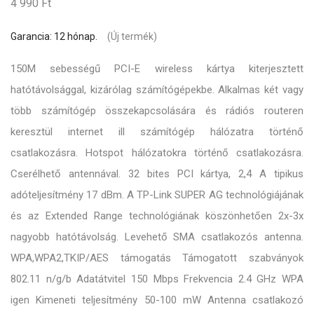
4 990 Ft
Garancia: 12 hónap.
(Új termék)
150M sebességű PCI-E wireless kártya kiterjesztett
hatótávolsággal, kizárólag számítógépekbe. Alkalmas két vagy
több számítógép összekapcsolására és rádiós routeren
keresztül internet ill számítógép hálózatra történő
csatlakozásra. Hotspot hálózatokra történő csatlakozásra.
Cserélhető antennával. 32 bites PCI kártya, 2,4 A tipikus
adóteljesítmény 17 dBm. A TP-Link SUPER AG technológiájának
és az Extended Range technológiának köszönhetően 2x-3x
nagyobb hatótávolság. Levehető SMA csatlakozós antenna.
WPA,WPA2,TKIP/AES támogatás Támogatott szabványok
802.11 n/g/b Adatátvitel 150 Mbps Frekvencia 2.4 GHz WPA
igen Kimeneti teljesítmény 50-100 mW Antenna csatlakozó