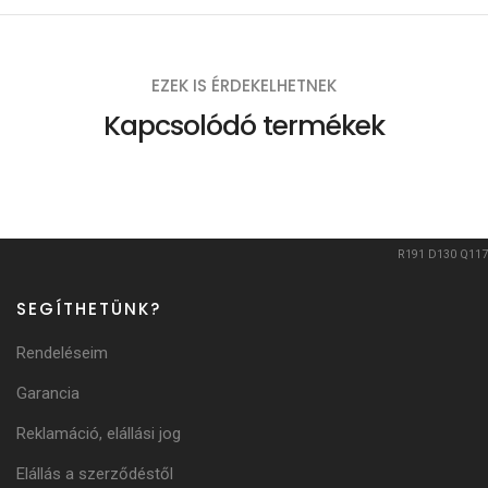
EZEK IS ÉRDEKELHETNEK
Kapcsolódó termékek
R191
D130
Q117
SEGÍTHETÜNK?
Rendeléseim
Garancia
Reklamáció, elállási jog
Elállás a szerződéstől