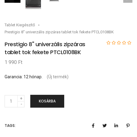
Tablet Kiegészítő
Prestigio 8" univerzális zipzáras tablet tok fekete PTCL0108BK
Prestigio 8" univerzális zipzáras
tablet tok fekete PTCL0108BK
1 990 Ft
Garancia: 12 hónap.
(Új termék)
M
KOSÁRBA
e
n
TAGS:
n
y