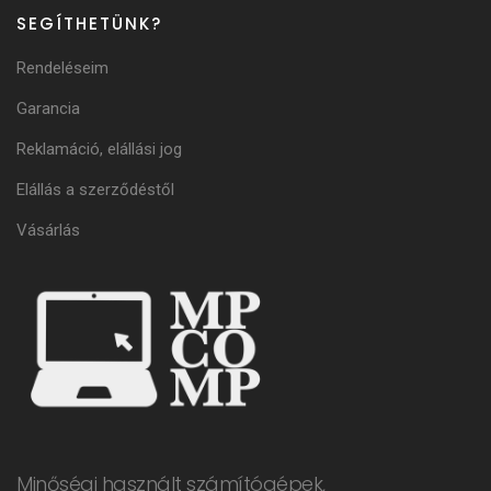
SEGÍTHETÜNK?
Rendeléseim
Garancia
Reklamáció, elállási jog
Elállás a szerződéstől
Vásárlás
Minőségi használt számítógépek,