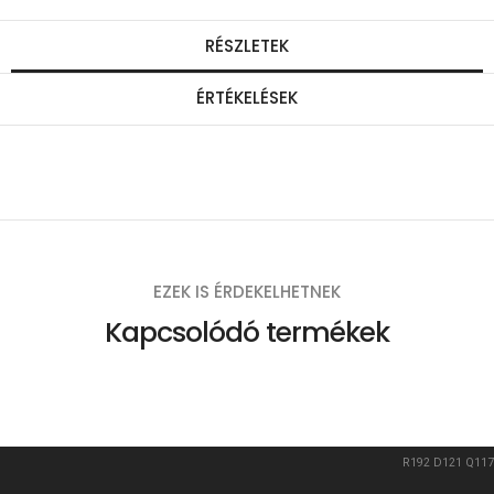
i
RÉSZLETEK
s
ÉRTÉKELÉSEK
é
g
EZEK IS ÉRDEKELHETNEK
Kapcsolódó termékek
R192
D121
Q117