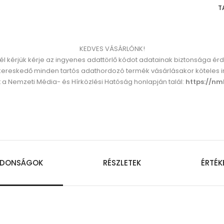
T
KEDVES VÁSÁRLÓNK!
él kérjük kérje az ingyenes adattörlő kódot adatainak biztonsága é
reskedő minden tartós adathordozó termék vásárlásakor köteles ing
 a Nemzeti Média- és Hírközlési Hatóság honlapján talál:
https://nm
JDONSÁGOK
RÉSZLETEK
ÉRTÉK