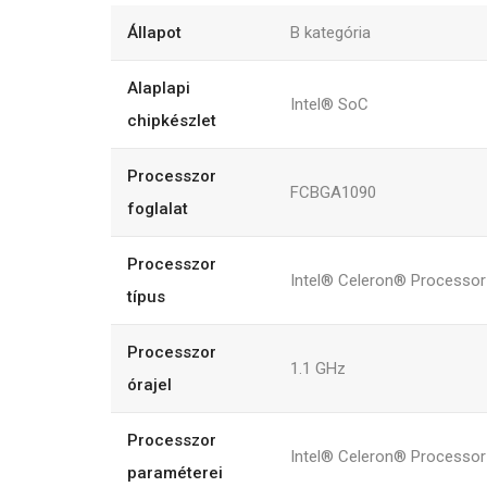
Állapot
B kategória
Alaplapi
Intel® SoC
chipkészlet
Processzor
FCBGA1090
foglalat
Processzor
Intel® Celeron® Processor
típus
Processzor
1.1 GHz
órajel
Processzor
Intel® Celeron® Processor
paraméterei