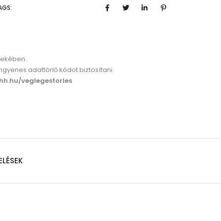
AGS:
rdekében.
yenes adattörlő kódot biztosítani.
hh.hu/veglegestorles
ELÉSEK