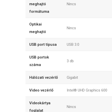
meghajtó
Nincs
formátuma
Optikai
Nincs
meghajtó
USB port típusa
USB 3.0
USB portok
3 db
száma
Hálózati vezérlő
Gigabit
Video vezérlő
Intel® UHD Graphics 600
Videokártya
Nincs
foglalat