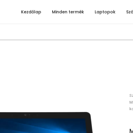
Kezdőlap
Minden termék
Laptopok
Sz
S
MS
ko
M