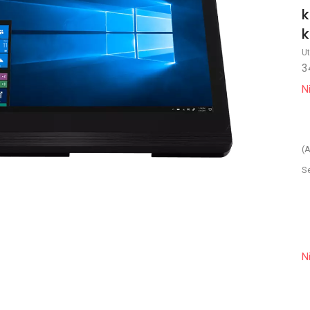
k
k
Ut
3
N
(A
S
N