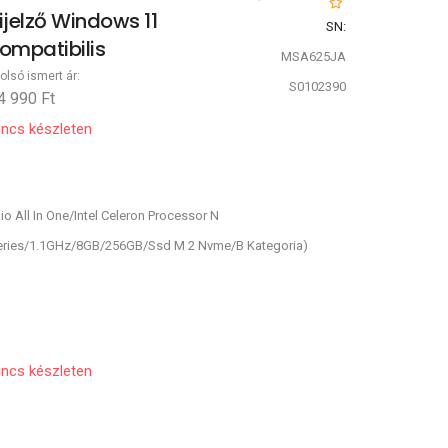
ijelző Windows 11
SN:
ompatibilis
MSA625JA
olsó ismert ár:
S0102390
4 990 Ft
incs készleten
io All In One/Intel Celeron Processor N
eries/1.1GHz/8GB/256GB/Ssd M 2 Nvme/B Kategoria)
incs készleten