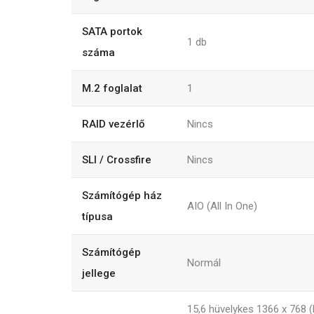
SATA portok
1 db
száma
M.2 foglalat
1
RAID vezérlő
Nincs
SLI / Crossfire
Nincs
Számítógép ház
AIO (All In One)
típusa
Számítógép
Normál
jellege
15,6 hüvelykes 1366 x 768 (