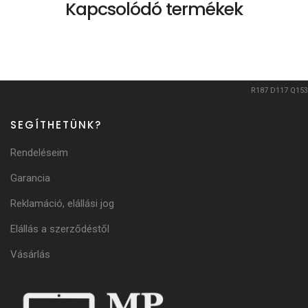
Kapcsolódó termékek
R187
D117
Q153
SEGÍTHETÜNK?
Rendeléseim
Garancia
Reklamáció, elállási jog
Elállás a szerződéstől
Vásárlás