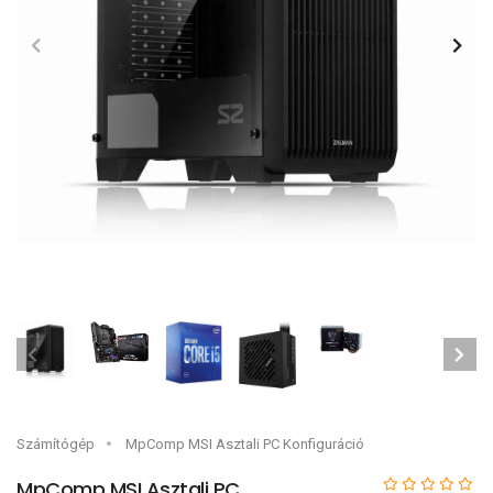
Számítógép
MpComp MSI Asztali PC Konfiguráció
MpComp MSI Asztali PC