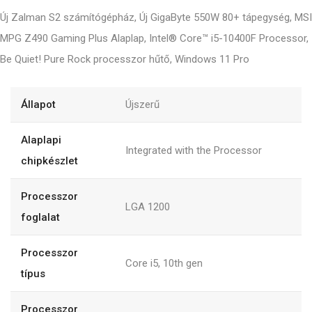
Új Zalman S2 számítógépház, Új GigaByte 550W 80+ tápegység, MSI
MPG Z490 Gaming Plus Alaplap, Intel® Core™ i5-10400F Processor,
Be Quiet! Pure Rock processzor hűtő, Windows 11 Pro
Állapot
Újszerű
Alaplapi
Integrated with the Processor
chipkészlet
Processzor
LGA 1200
foglalat
Processzor
Core i5, 10th gen
típus
Processzor