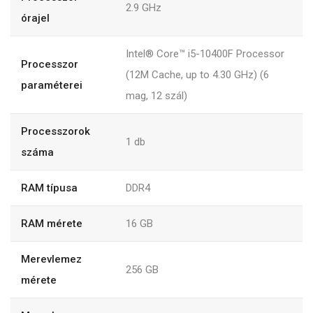
2.9 GHz
órajel
Intel® Core™ i5-10400F Processor
Processzor
(12M Cache, up to 4.30 GHz) (6
paraméterei
mag, 12 szál)
Processzorok
1 db
száma
RAM típusa
DDR4
RAM mérete
16 GB
Merevlemez
256 GB
mérete