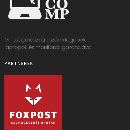
Minőségi használt számítógépek,
laptopok és monitorok garanciával.
PARTNEREK