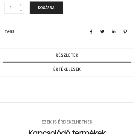
M
KOSÁRBA
e
n
TAGS:
n
y
i
RÉSZLETEK
s
ÉRTÉKELÉSEK
é
g
EZEK IS ÉRDEKELHETNEK
Kapcsolódó termékek