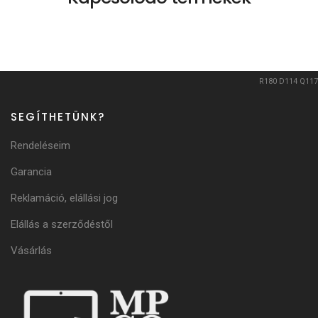
R180
D114
Q117
SEGÍTHETÜNK?
Rendeléseim
Garancia
Reklamáció, elállási jog
Elállás a szerződéstől
Vásárlás