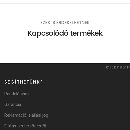
EZEK IS ÉRDEKELHETNEK
Kapcsolódó termékek
R170
D118
Q117
SEGÍTHETÜNK?
Rendeléseim
Garancia
Reklamáció, elállási jog
Elállás a szerződéstől