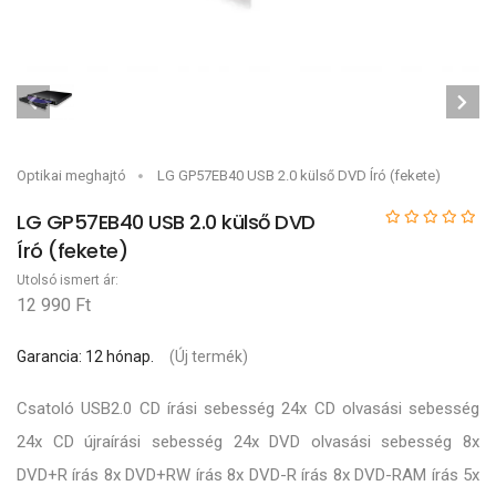
Optikai meghajtó
LG GP57EB40 USB 2.0 külső DVD Író (fekete)
LG GP57EB40 USB 2.0 külső DVD
Író (fekete)
Utolsó ismert ár:
12 990 Ft
Garancia: 12 hónap.
(Új termék)
Csatoló USB2.0 CD írási sebesség 24x CD olvasási sebesség
24x CD újraírási sebesség 24x DVD olvasási sebesség 8x
DVD+R írás 8x DVD+RW írás 8x DVD-R írás 8x DVD-RAM írás 5x