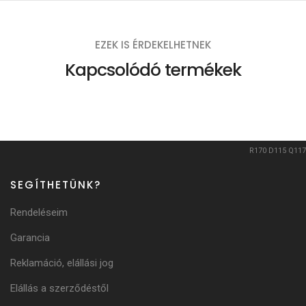
EZEK IS ÉRDEKELHETNEK
Kapcsolódó termékek
R170
D115
Q117
SEGÍTHETÜNK?
Rendeléseim
Garancia
Reklamáció, elállási jog
Elállás a szerződéstől