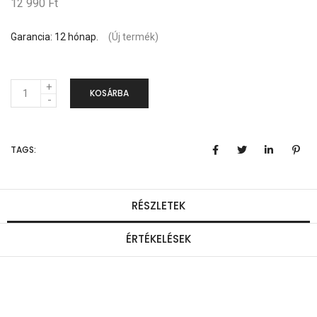
12 990 Ft
Garancia: 12 hónap.
(Új termék)
M
KOSÁRBA
e
n
TAGS:
n
y
i
RÉSZLETEK
s
ÉRTÉKELÉSEK
é
g