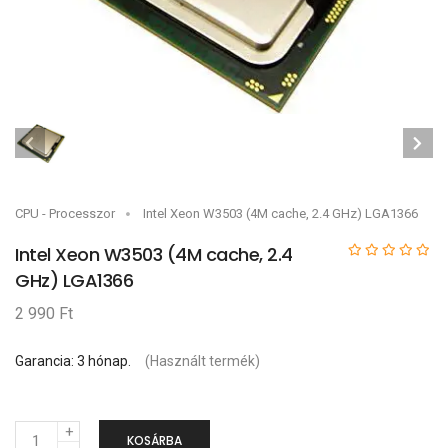
CPU - Processzor
Intel Xeon W3503 (4M cache, 2.4 GHz) LGA1366
Intel Xeon W3503 (4M cache, 2.4
GHz) LGA1366
2 990 Ft
Garancia: 3 hónap.
(Használt termék)
M
KOSÁRBA