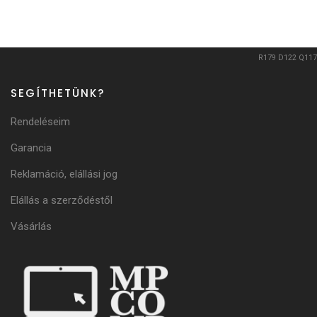
R179
D122
Q117
SEGÍTHETÜNK?
Rendeléseim
Garancia
Reklamáció, elállási jog
Elállás a szerződéstől
Vásárlás