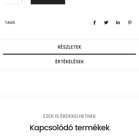
e
n
TAGS:
n
y
i
RÉSZLETEK
s
ÉRTÉKELÉSEK
é
g
EZEK IS ÉRDEKELHETNEK
Kapcsolódó termékek