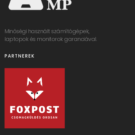
Minőségi használt számítógépek,
laptopok és monitorok garanciával.
PARTNEREK