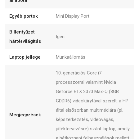
állapota
Egyéb portok
Mini Display Port
Billentyűzet
Igen
háttérvilágítás
Laptop jellege
Munkaállomás
10. generációs Core i7
processzorral valamint Nvidia
Geforce RTX 2070 Max-Q (8GB
GDDR6) videokárytával szerelt, a HP
által elsősorban multimédiára (pl.
Megjegyzések
képszerkezstés, videovágás,
játéktervezésre) szánt laptop, amely
a hétköznapi felhasználások mellett