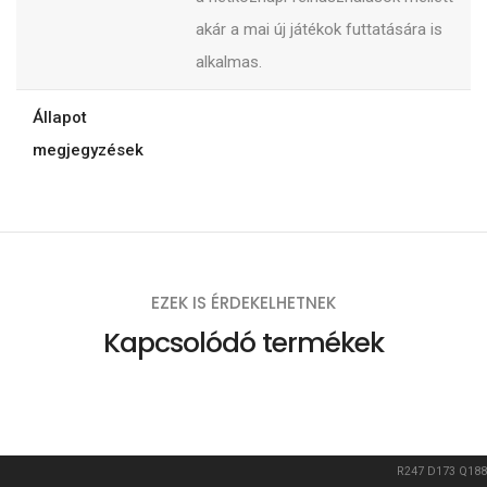
akár a mai új játékok futtatására is
alkalmas.
Állapot
megjegyzések
EZEK IS ÉRDEKELHETNEK
Kapcsolódó termékek
R247
D173
Q188