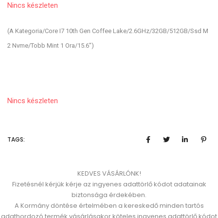
Nincs készleten
(A Kategoria/Core I7 10th Gen Coffee Lake/2.6GHz/32GB/512GB/Ssd M
2 Nvme/Tobb Mint 1 Ora/15.6")
Nincs készleten
TAGS:
KEDVES VÁSÁRLÓNK!
Fizetésnél kérjük kérje az ingyenes adattörlő kódot adatainak
biztonsága érdekében.
A Kormány döntése értelmében a kereskedő minden tartós
adathordozó termék vásárlásakor köteles ingyenes adattörlő kódot