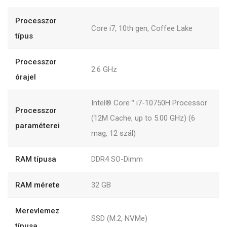
Processzor
Core i7, 10th gen, Coffee Lake
típus
Processzor
2.6 GHz
órajel
Intel® Core™ i7-10750H Processor
Processzor
(12M Cache, up to 5.00 GHz) (6
paraméterei
mag, 12 szál)
RAM típusa
DDR4 SO-Dimm
RAM mérete
32 GB
Merevlemez
SSD (M.2, NVMe)
típusa