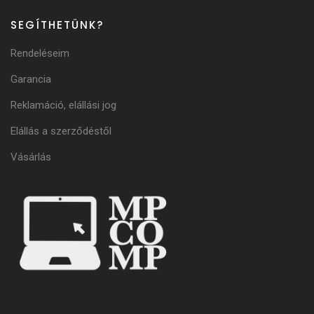
SEGÍTHETÜNK?
Rendeléseim
Garancia
Reklamáció, elállási jog
Elállás a szerződéstől
Vásárlás