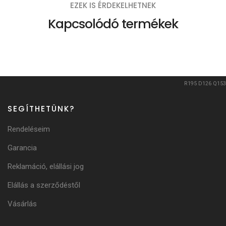
EZEK IS ÉRDEKELHETNEK
Kapcsolódó termékek
R195
D126
Q153
SEGÍTHETÜNK?
Rendeléseim
Garancia
Reklamáció, elállási jog
Elállás a szerződéstől
Vásárlás