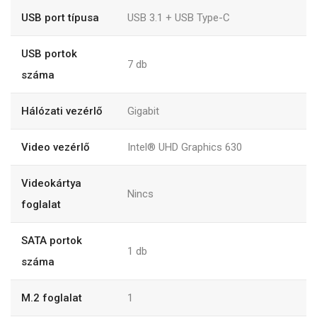
USB port típusa
USB 3.1 + USB Type-C
USB portok
7 db
száma
Hálózati vezérlő
Gigabit
Video vezérlő
Intel® UHD Graphics 630
Videokártya
Nincs
foglalat
SATA portok
1 db
száma
M.2 foglalat
1