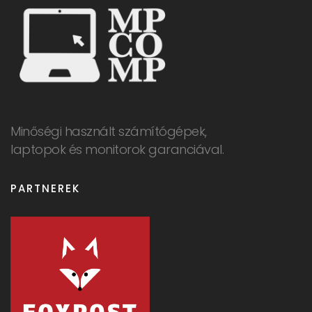
Minőségi használt számítógépek,
laptopok és monitorok garanciával.
PARTNEREK