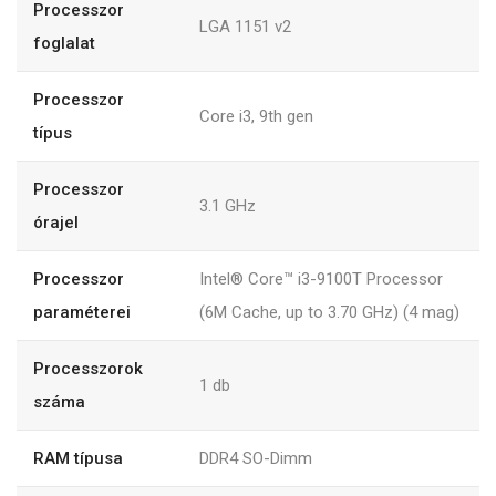
Processzor
LGA 1151 v2
foglalat
Processzor
Core i3, 9th gen
típus
Processzor
3.1 GHz
órajel
Processzor
Intel® Core™ i3-9100T Processor
paraméterei
(6M Cache, up to 3.70 GHz) (4 mag)
Processzorok
1 db
száma
RAM típusa
DDR4 SO-Dimm