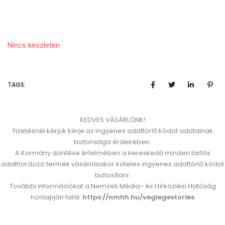
Nincs készleten
TAGS:
KEDVES VÁSÁRLÓNK!
Fizetésnél kérjük kérje az ingyenes adattörlő kódot adatainak
biztonsága érdekében.
A Kormány döntése értelmében a kereskedő minden tartós
adathordozó termék vásárlásakor köteles ingyenes adattörlő kódot
biztosítani.
További információkat a Nemzeti Média- és Hírközlési Hatóság
honlapján talál:
https://nmhh.hu/veglegestorles