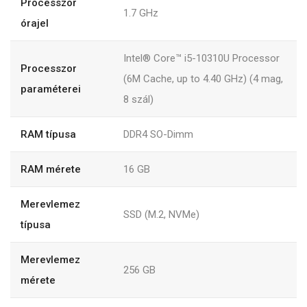
Processzor
1.7 GHz
órajel
Intel® Core™ i5-10310U Processor
Processzor
(6M Cache, up to 4.40 GHz) (4 mag,
paraméterei
8 szál)
RAM típusa
DDR4 SO-Dimm
RAM mérete
16 GB
Merevlemez
SSD (M.2, NVMe)
típusa
Merevlemez
256 GB
mérete