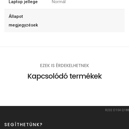
Laptop jellege
Normál
Állapot
megjegyzések
EZEK IS ÉRDEKELHETNEK
Kapcsolódó termékek
R232
D154
Q188
SEGÍTHETÜNK?