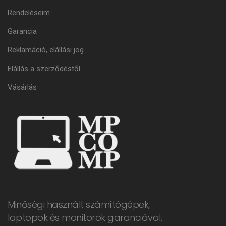
Rendeléseim
Garancia
Reklamáció, elállási jog
Elállás a szerződéstől
Vásárlás
Minőségi használt számítógépek,
laptopok és monitorok garanciával.