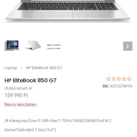
Laptop
HP EliteBook 850 G7
HP EliteBook 850 G7
SN:
5CG1274YYG
Utolsó ismert ár:
159 990 Ft
Nincs készleten
(A Kategoria/Core I5 10th Gen/1.7GHz/16GB/256GB/Ssd M 2
Nvme/Tobb Mint 1 Ora/15.6")