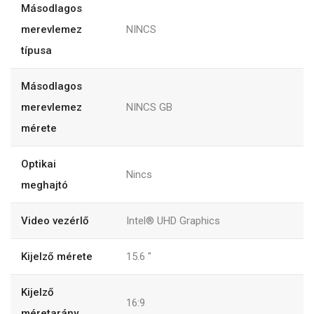
Másodlagos
merevlemez
NINCS
típusa
Másodlagos
merevlemez
NINCS GB
mérete
Optikai
Nincs
meghajtó
Video vezérlő
Intel® UHD Graphics
Kijelző mérete
15.6 "
Kijelző
16:9
méretarány