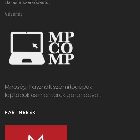
Elállás a szerződéstől
Vásárlás
Minőségi használt számítógépek,
laptopok és monitorok garanciával.
PARTNEREK