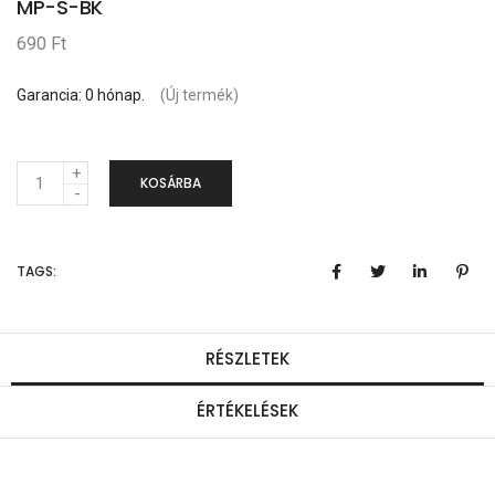
MP-S-BK
690 Ft
Garancia: 0 hónap.
(Új termék)
M
KOSÁRBA
e
n
TAGS:
n
y
i
RÉSZLETEK
s
ÉRTÉKELÉSEK
é
g