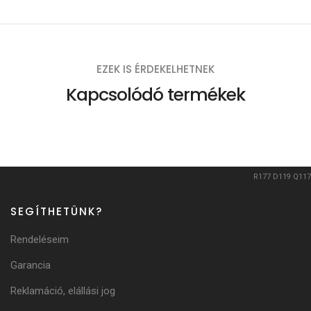
EZEK IS ÉRDEKELHETNEK
Kapcsolódó termékek
R177
D119
Q117
SEGÍTHETÜNK?
Rendeléseim
Garancia
Reklamáció, elállási jog