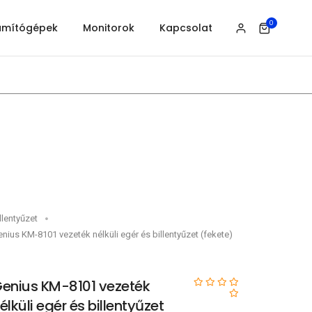
0
ámítógépek
Monitorok
Kapcsolat
llentyűzet
nius KM-8101 vezeték nélküli egér és billentyűzet (fekete)
enius KM-8101 vezeték
élküli egér és billentyűzet