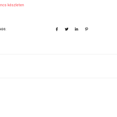
incs készleten
AGS: