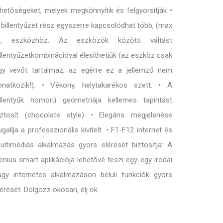
ehetőségeket, melyek megkönnyítik és felgyorsítják •
 billentyűzet rész egyszerre kapcsolódhat több, (max
), eszközhöz. Az eszközök közötti váltást
illentyűzetkombinációval élesíthetjük (az eszköz csak
gy vevőt tartalmaz, az egérre ez a jellemző nem
onatkozik!). • Vékony, helytakarékos szett. • A
illentyűk homorú geometriája kellemes tapintást
iztosít (chocolate style) • Elegáns megjelenése
ugallja a professzionális kivitelt. • F1-F12 internet és
ultimédiás alkalmazás gyors elérését biztosítja: A
enius smart aplikációja lehetővé teszi egy-egy irodai
agy internetes alkalmazáson belüli funkciók gyors
lérését. Dolgozz okosan, élj ok