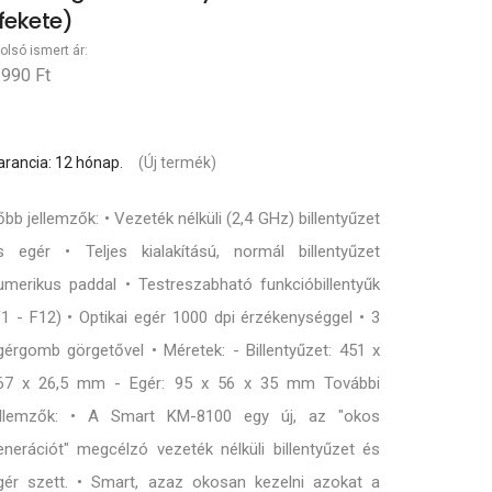
fekete)
olsó ismert ár:
 990 Ft
arancia: 12 hónap.
(Új termék)
őbb jellemzők: • Vezeték nélküli (2,4 GHz) billentyűzet
s egér • Teljes kialakítású, normál billentyűzet
umerikus paddal • Testreszabható funkcióbillentyűk
F1 - F12) • Optikai egér 1000 dpi érzékenységgel • 3
gérgomb görgetővel • Méretek: - Billentyűzet: 451 x
67 x 26,5 mm - Egér: 95 x 56 x 35 mm További
ellemzők: • A Smart KM-8100 egy új, az "okos
enerációt" megcélzó vezeték nélküli billentyűzet és
gér szett. • Smart, azaz okosan kezelni azokat a