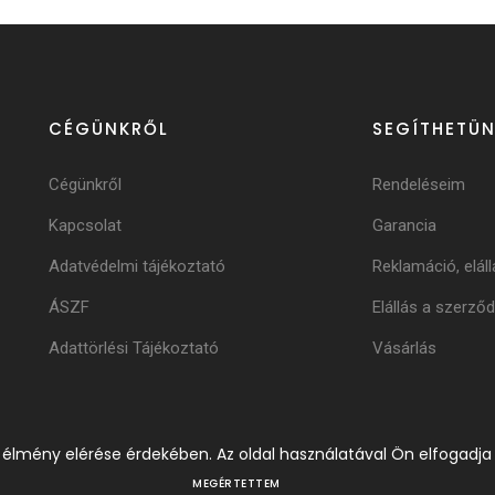
CÉGÜNKRŐL
SEGÍTHETÜN
Cégünkről
Rendeléseim
Kapcsolat
Garancia
Adatvédelmi tájékoztató
Reklamáció, eláll
ÁSZF
Elállás a szerződ
Adattörlési Tájékoztató
Vásárlás
i élmény elérése érdekében. Az oldal használatával Ön elfogadja
MEGÉRTETTEM