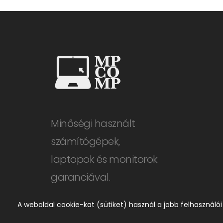
Minőségi használt
számítógépek,
laptopok és monitorok
garanciával.
A weboldal cookie-kat (sütiket) használ a jobb felhasználó