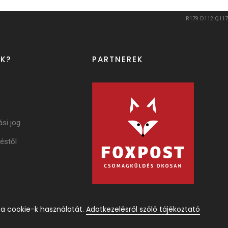
R179
D112
Q117
K?
PARTNEREK
ási jog
éstől
 a cookie-k használatát.
Adatkezelésről szóló tájékoztató