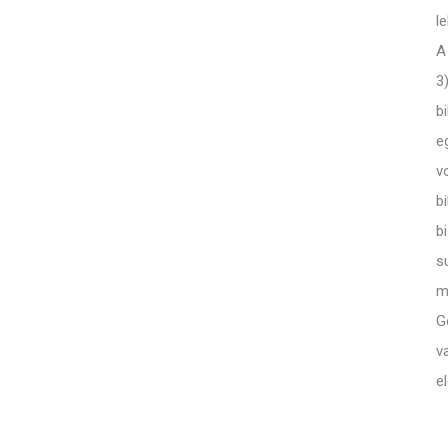
l
A
3
b
e
v
b
b
s
m
G
v
e