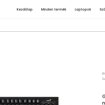
Kezdőlap
Minden termék
Laptopok
Sz
Bi
Ge
G
n