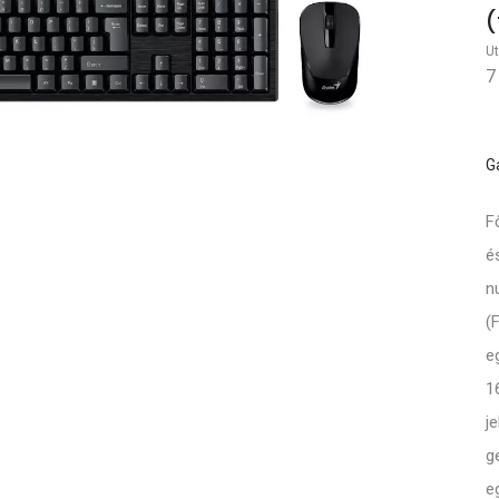
(
Ut
7
G
F
é
n
(
e
1
j
g
e