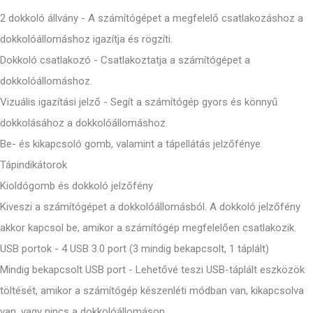
2 dokkoló állvány - A számítógépet a megfelelő csatlakozáshoz a
dokkolóállomáshoz igazítja és rögzíti.
Dokkoló csatlakozó - Csatlakoztatja a számítógépet a
dokkolóállomáshoz.
Vizuális igazítási jelző - Segít a számítógép gyors és könnyű
dokkolásához a dokkolóállomáshoz.
Be- és kikapcsoló gomb, valamint a tápellátás jelzőfénye
Tápindikátorok
Kioldógomb és dokkoló jelzőfény
Kiveszi a számítógépet a dokkolóállomásból. A dokkoló jelzőfény
akkor kapcsol be, amikor a számítógép megfelelően csatlakozik.
USB portok - 4 USB 3.0 port (3 mindig bekapcsolt, 1 táplált)
Mindig bekapcsolt USB port - Lehetővé teszi USB-táplált eszközök
töltését, amikor a számítógép készenléti módban van, kikapcsolva
van, vagy nincs a dokkolóállomáson.