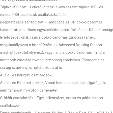
Táplált USB port - Lehetővé teszi a kiválasztott táplált USB- és
rendes USB-eszközök csatlakoztatását.
Beépített kábelzár foglalat - Támogatja az HP dokkolóállomás
kábelzárát, jelentősen egyszerűsített zárműködéssel. Két biztonsági
lehetőséget kínál: csak a dokkolóállomás zárolása (amely
megakadályozza a hozzáférést az Advanced Docking Station
meghajtóbekötőhelyéhez); vagy mind a dokkolóállomás, mind a
notebook zárolása további biztonság érdekében. Támogatja az
iparági szabványos notebook zárat is.
Audio- és hálózati csatlakozók
Audio- és Ethernet-portok, Vonal-bemenet jack, fejhallgató jack;
nem támogat mikrofon bemenetet
Örökölt csatlakozók - Egér, billentyűzet, soros és párhuzamos
csatlakozók
Egyéb csatlakozók - 1 Monitor Állvány, 1 DisplayPort 1.2, 1 VGA és 1