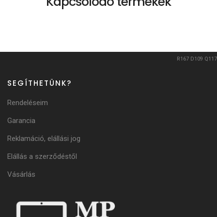
Kapcsolódó termékek
R167
D109
Q117
SEGÍTHETÜNK?
Rendeléseim
Garancia
Reklamáció, elállási jog
Elállás a szerződéstől
Vásárlás