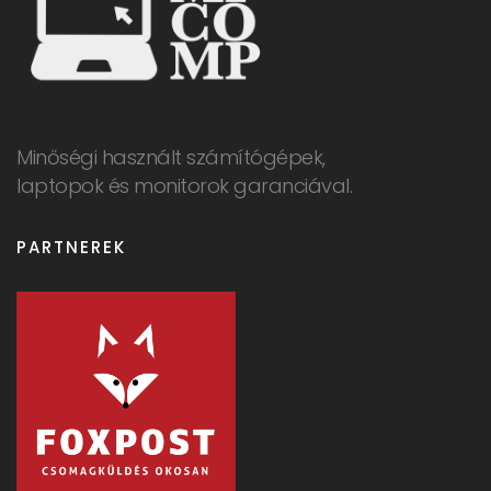
Minőségi használt számítógépek,
laptopok és monitorok garanciával.
PARTNEREK