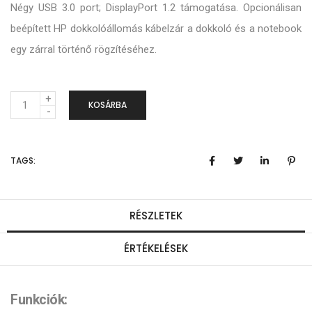
Négy USB 3.0 port; DisplayPort 1.2 támogatása. Opcionálisan
beépített HP dokkolóállomás kábelzár a dokkoló és a notebook
egy zárral történő rögzítéséhez.
M
KOSÁRBA
e
n
TAGS:
n
y
i
RÉSZLETEK
s
ÉRTÉKELÉSEK
é
g
Funkciók: