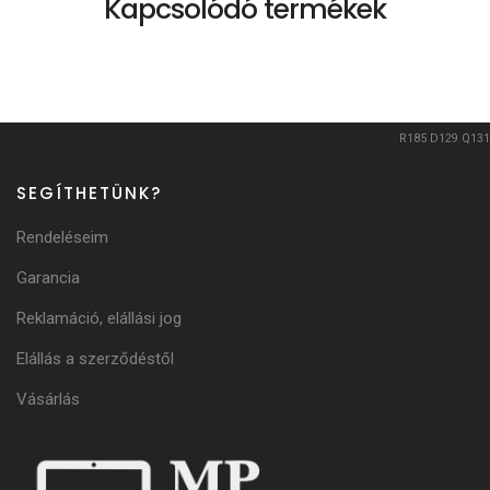
Kapcsolódó termékek
R185
D129
Q131
SEGÍTHETÜNK?
Rendeléseim
Garancia
Reklamáció, elállási jog
Elállás a szerződéstől
Vásárlás