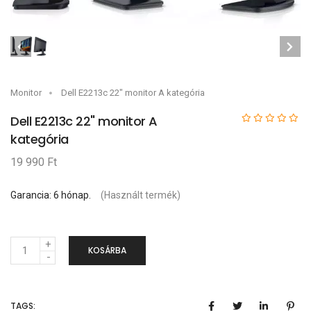
Monitor
Dell E2213c 22" monitor A kategória
Dell E2213c 22" monitor A
kategória
19 990 Ft
Garancia: 6 hónap.
(Használt termék)
M
KOSÁRBA
e
n
TAGS:
n