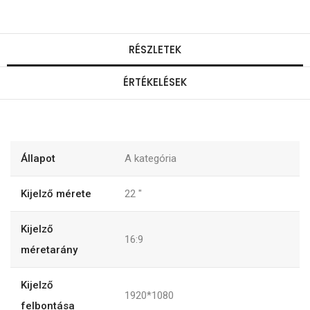
y
i
RÉSZLETEK
s
ÉRTÉKELÉSEK
é
g
Állapot
A kategória
Kijelző mérete
22 "
Kijelző
16:9
méretarány
Kijelző
1920*1080
felbontása