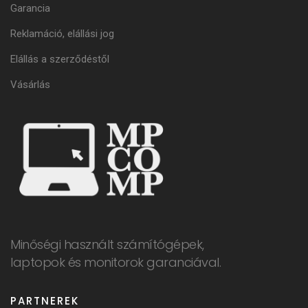
Garancia
Reklamáció, elállási jog
Elállás a szerződéstől
Vásárlás
Minőségi használt számítógépek,
laptopok és monitorok garanciával.
PARTNEREK