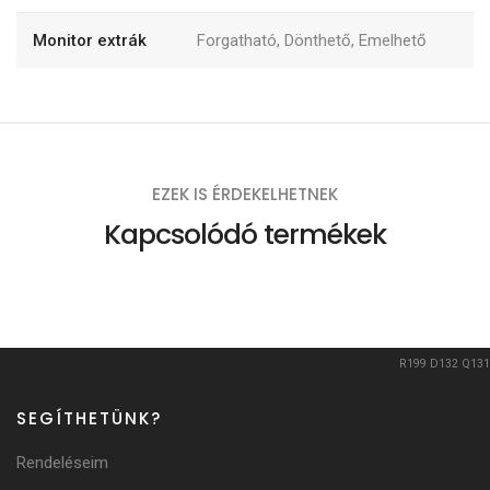
Monitor extrák
Forgatható, Dönthető, Emelhető
EZEK IS ÉRDEKELHETNEK
Kapcsolódó termékek
R199
D132
Q131
SEGÍTHETÜNK?
Rendeléseim