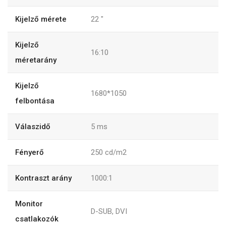
Kijelző mérete
22 "
Kijelző
16:10
méretarány
Kijelző
1680*1050
felbontása
Válaszidő
5 ms
Fényerő
250 cd/m2
Kontraszt arány
1000:1
Monitor
D-SUB, DVI
csatlakozók