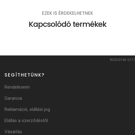
EZEK IS ÉRDEKELHETNEK
Kapcsolódó termékek
R220
D142
Q117
SEGÍTHETÜNK?
Rendeléseim
Garancia
Reklamáció, elállási jog
Elállás a szerződéstől
Vásárlás