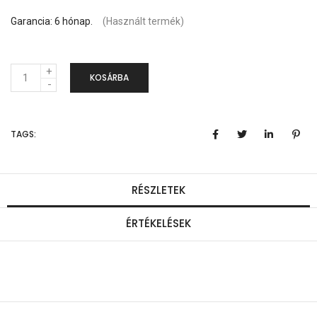
Garancia: 6 hónap.
(Használt termék)
M
KOSÁRBA
e
n
TAGS:
n
y
i
RÉSZLETEK
s
ÉRTÉKELÉSEK
é
g