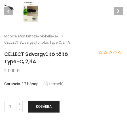
Mobiltelefon tartozékok-kellékek
CELLECT Szivargyújtó töltő, Type-C, 2,4A
CELLECT Szivargyújtó töltő,
Type-C, 2,4A
2 000 Ft
Garancia: 12 hónap.
(Új termék)
M
KOSÁRBA
e
n