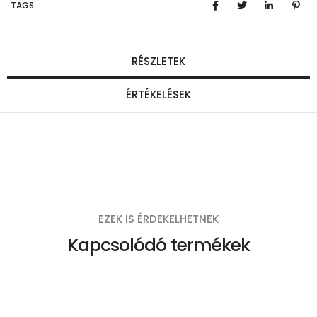
TAGS:
n
y
i
RÉSZLETEK
s
ÉRTÉKELÉSEK
é
g
EZEK IS ÉRDEKELHETNEK
Kapcsolódó termékek