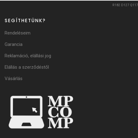
R182
D127
Q117
SEGÍTHETÜNK?
Rendeléseim
Garancia
Reklamáció, elállási jog
Elállás a szerződéstől
Vásárlás