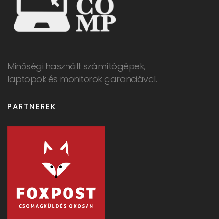
Minőségi használt számítógépek,
laptopok és monitorok garanciával.
PARTNEREK