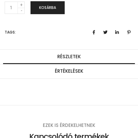
M
KOSÁRBA
e
n
TAGS:
n
y
i
RÉSZLETEK
s
ÉRTÉKELÉSEK
é
g
EZEK IS ÉRDEKELHETNEK
Kapcsolódó termékek