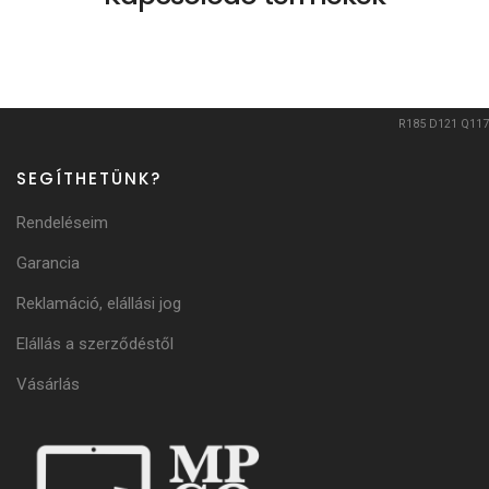
R185
D121
Q117
SEGÍTHETÜNK?
Rendeléseim
Garancia
Reklamáció, elállási jog
Elállás a szerződéstől
Vásárlás