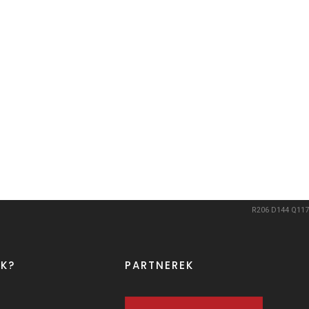
R206
D144
Q117
K?
PARTNEREK