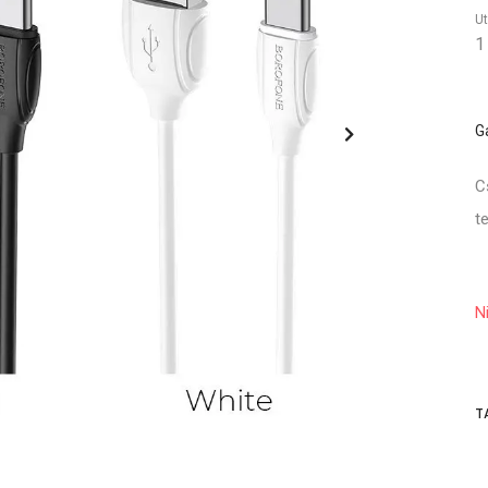
Ut
1
G
C
t
N
T