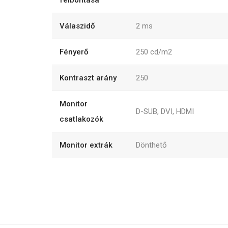
felbontása
Válaszidő
2 ms
Fényerő
250 cd/m2
Kontraszt arány
250
Monitor
D-SUB, DVI, HDMI
csatlakozók
Monitor extrák
Dönthető