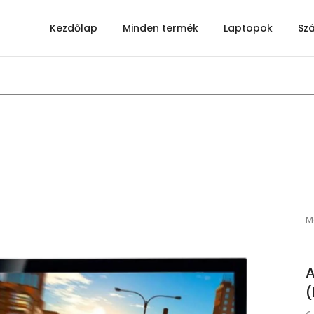
Kezdőlap
Minden termék
Laptopok
Sz
M
A
(