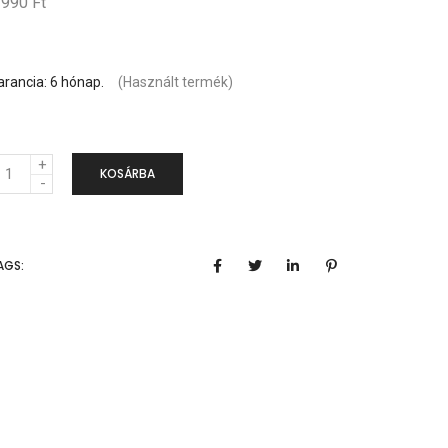
 990 Ft
arancia: 6 hónap.
(Használt termék)
KOSÁRBA
AGS: