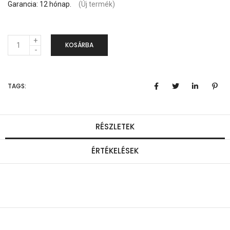
Garancia: 12 hónap.
(Új termék)
M
KOSÁRBA
e
n
TAGS:
n
y
i
RÉSZLETEK
s
ÉRTÉKELÉSEK
é
g