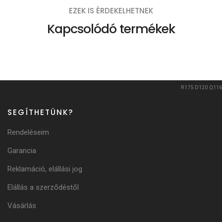
EZEK IS ÉRDEKELHETNEK
Kapcsolódó termékek
R175
D120
Q116
SEGÍTHETÜNK?
Rendeléseim
Garancia
Reklamáció, elállási jog
Elállás a szerződéstől
Vásárlás