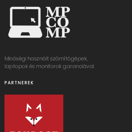
Minőségi használt számítógépek,
laptopok és monitorok garanciával.
PARTNEREK