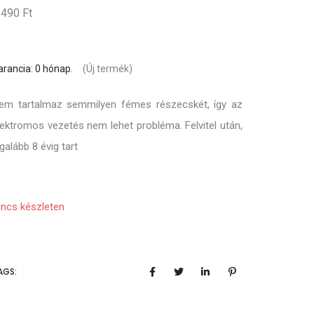
 490 Ft
arancia: 0 hónap.
(Új termék)
em tartalmaz semmilyen fémes részecskét, így az
lektromos vezetés nem lehet probléma. Felvitel után,
egalább 8 évig tart
incs készleten
AGS: