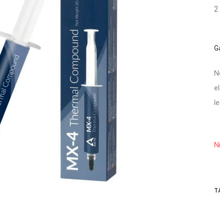
2
G
N
e
l
N
T