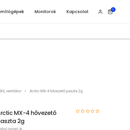
0
ámítógépek
Monitorok
Kapcsolat
tő, ventilátor
Arctic MX-4 hővezető paszta 2g
rctic MX-4 hővezető
aszta 2g
olsó ismert ár: