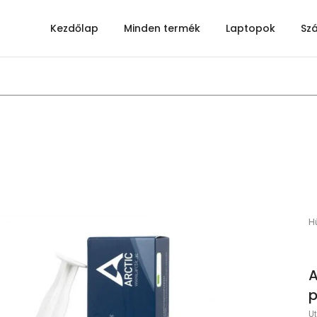
Kezdőlap
Minden termék
Laptopok
Sz
Hű
A
p
Ut