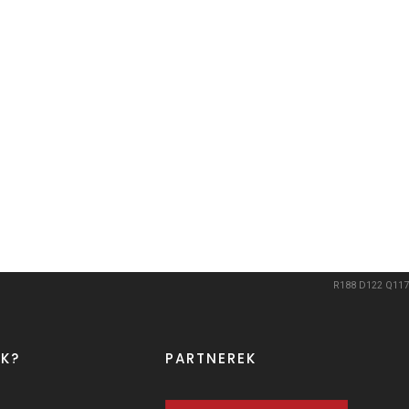
R188
D122
Q117
K?
PARTNEREK