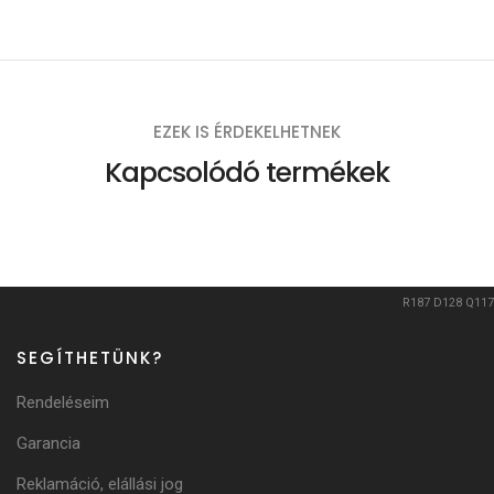
EZEK IS ÉRDEKELHETNEK
Kapcsolódó termékek
R187
D128
Q117
SEGÍTHETÜNK?
Rendeléseim
Garancia
Reklamáció, elállási jog