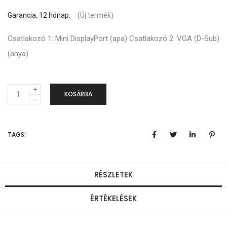
Garancia: 12 hónap.
(Új termék)
Csatlakozó 1: Mini DisplayPort (apa) Csatlakozó 2: VGA (D-Sub)
(anya)
M
KOSÁRBA
e
n
TAGS:
n
y
i
RÉSZLETEK
s
ÉRTÉKELÉSEK
é
g