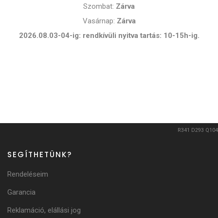
Szombat:
Zárva
Vasárnap:
Zárva
2026.08.03-04-ig: rendkívüli nyitva tartás: 10-15h-ig.
R341
D293
Q104
SEGÍTHETÜNK?
Rendeléseim
Garancia
Reklamáció, elállási jog