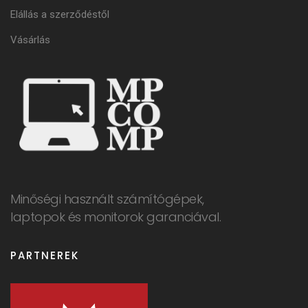
Elállás a szerződéstől
Vásárlás
Minőségi használt számítógépek,
laptopok és monitorok garanciával.
PARTNEREK