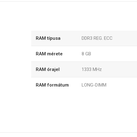
RAM típusa
DDR3 REG. ECC
RAM mérete
8 GB
RAM órajel
1333 MHz
RAM formátum
LONG-DIMM