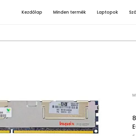
Kezdőlap
Minden termék
Laptopok
Sz
M
8
E