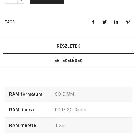
e
n
TAGS:
n
y
i
RÉSZLETEK
s
ÉRTÉKELÉSEK
é
g
RAM formátum
SO-DIMM
RAM típusa
DDR3 SO-Dimm
RAM mérete
1 GB