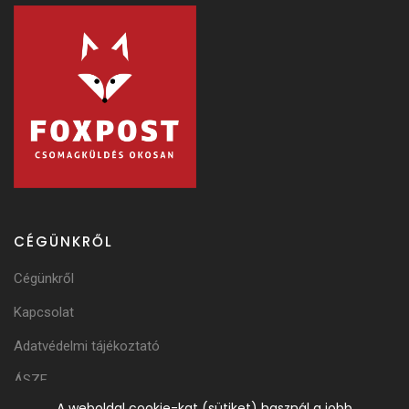
CÉGÜNKRŐL
Cégünkről
Kapcsolat
Adatvédelmi tájékoztató
ÁSZF
A weboldal cookie-kat (sütiket) használ a jobb