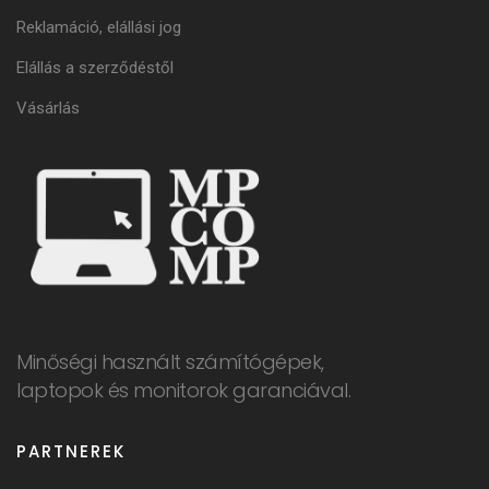
Reklamáció, elállási jog
Elállás a szerződéstől
Vásárlás
Minőségi használt számítógépek,
laptopok és monitorok garanciával.
PARTNEREK