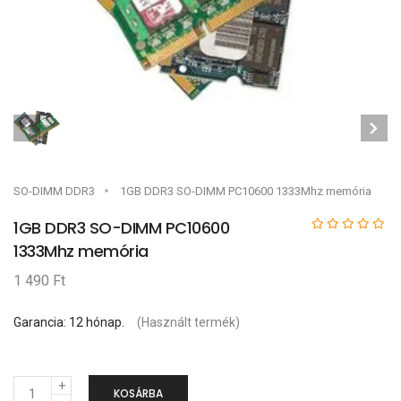
SO-DIMM DDR3
1GB DDR3 SO-DIMM PC10600 1333Mhz memória
1GB DDR3 SO-DIMM PC10600
1333Mhz memória
1 490 Ft
Garancia: 12 hónap.
(Használt termék)
M
KOSÁRBA