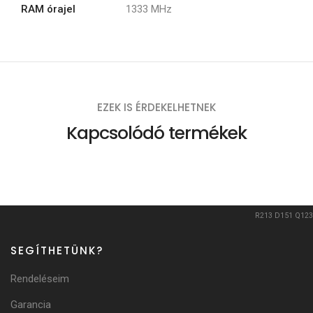
RAM órajel
1333 MHz
EZEK IS ÉRDEKELHETNEK
Kapcsolódó termékek
R213
D151
Q123
SEGÍTHETÜNK?
Rendeléseim
Garancia