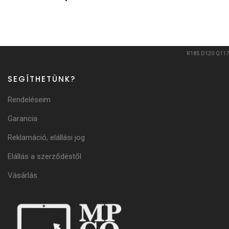
R185
D120
Q117
SEGÍTHETÜNK?
Rendeléseim
Garancia
Reklamáció, elállási jog
Elállás a szerződéstől
Vásárlás