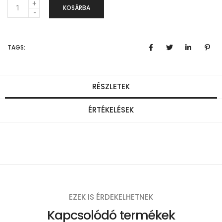
M
KOSÁRBA
e
n
TAGS:
n
y
i
RÉSZLETEK
s
ÉRTÉKELÉSEK
é
g
EZEK IS ÉRDEKELHETNEK
Kapcsolódó termékek