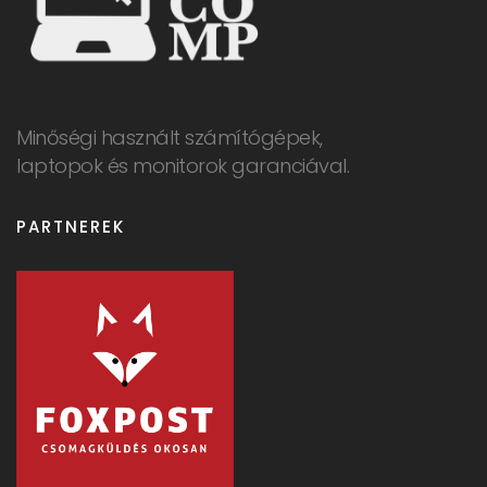
Minőségi használt számítógépek,
laptopok és monitorok garanciával.
PARTNEREK