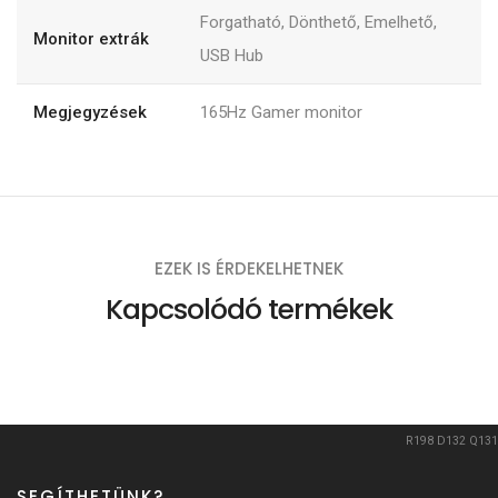
Forgatható, Dönthető, Emelhető,
Monitor extrák
USB Hub
Megjegyzések
165Hz Gamer monitor
EZEK IS ÉRDEKELHETNEK
Kapcsolódó termékek
R198
D132
Q131
SEGÍTHETÜNK?