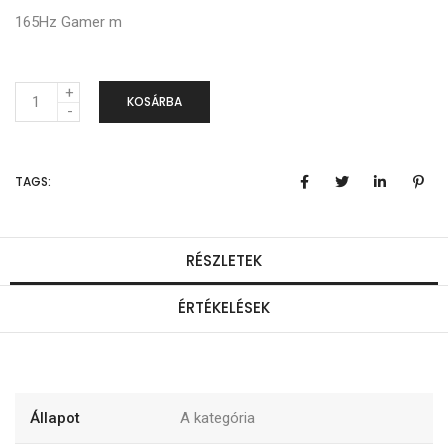
165Hz Gamer m
M
KOSÁRBA
e
n
TAGS:
n
y
i
RÉSZLETEK
s
ÉRTÉKELÉSEK
é
g
Állapot
A kategória