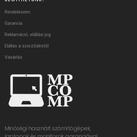
Rendeléseim
Garancia
Reklamáció, elállási jog
Elállás a szerződéstől
Vásárlás
Minőségi használt számítógépek,
laptopok és monitorok garanciával.