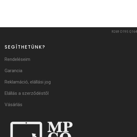
R269
D195
Q164
SEGÍTHETÜNK?
Rendeléseim
Garancia
Reklamáció, elállási jog
Elállás a szerződéstől
Vásárlás