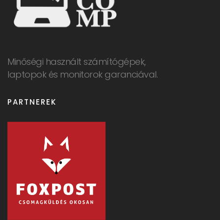
Minőségi használt számítógépek,
laptopok és monitorok garanciával.
PARTNEREK